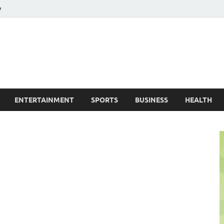
y
ire News No. 1 News Portal
ENTERTAINMENT
SPORTS
BUSINESS
HEALTH