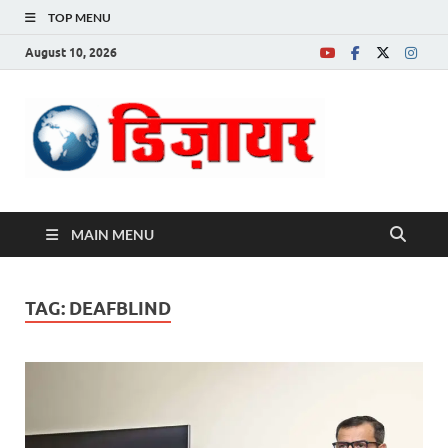
TOP MENU
August 10, 2026
Desire News No.
1 News Portal
MAIN MENU
TAG:
DEAFBLIND