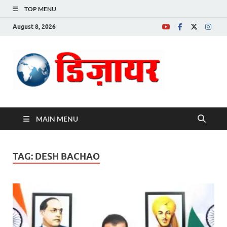
TOP MENU
August 8, 2026
Desire News No.
1 News Portal
MAIN MENU
TAG:
DESH BACHAO