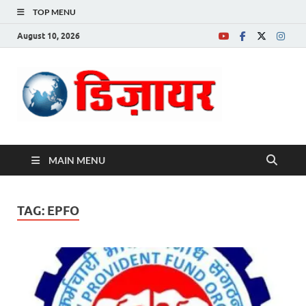
TOP MENU
August 10, 2026
Desire News No.
1 News Portal
MAIN MENU
TAG:
EPFO