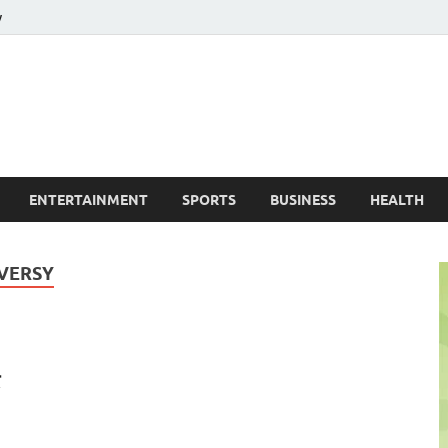
y
ire News No. 1 News Portal
ENTERTAINMENT
SPORTS
BUSINESS
HEALTH
VERSY