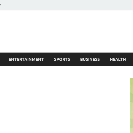
y
ire News No. 1 News Portal
ENTERTAINMENT
SPORTS
BUSINESS
HEALTH