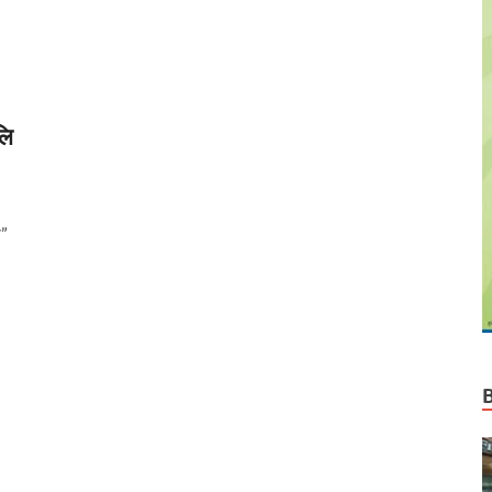
लि
ा”