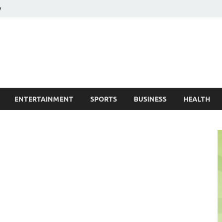
y
ire News No. 1 News Portal
ENTERTAINMENT
SPORTS
BUSINESS
HEALTH