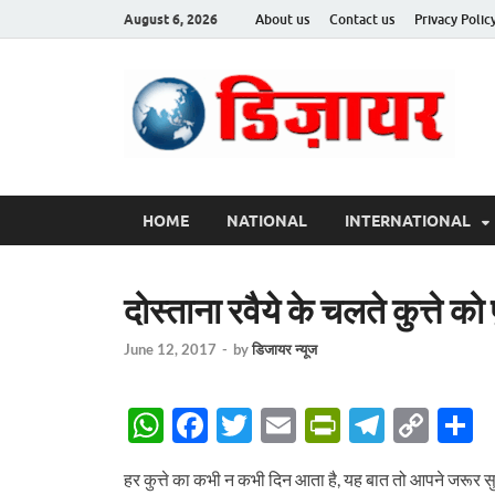
August 6, 2026
About us
Contact us
Privacy Polic
Des
HOME
NATIONAL
INTERNATIONAL
दोस्ताना रवैये के चलते कुत्ते क
June 12, 2017
-
by
डिजायर न्यूज
W
F
T
E
P
T
C
S
h
ac
w
m
ri
el
o
h
हर कुत्ते का कभी न कभी दिन आता है, यह बात तो आपने जरूर सुन