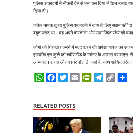
at
e
itt
ail
nt
e
p
a
पुलिस अकादमी ने नौकरी देने से मना कर दिया लेकिन उसके व्यव
s
b
er
Fr
gr
y
e
दिला दी।
A
o
ie
a
Li
गावेल नामक कुत्ता पुलिस अकादमी में काम के लिए सक्षम नहीं ह
p
o
n
m
n
बहुत पसंद था। वह अपने दोस्ताना और सामाजिक रवैये की वजह 
p
k
dl
k
y
लोगों को गिरफ्तार करने में मदद करने की अपेक्षा गावेल को 
हालांकि इस कुत्ते को क्वींसलैंड के गर्वनर के आवास पर वाइ
अभिवादन करना और गवर्नर पॉल डे जर्सी के साथ आधिकारिक कार्
W
F
T
E
P
T
C
S
h
ac
w
m
ri
el
o
h
at
e
itt
ail
nt
e
p
a
s
b
er
Fr
gr
y
e
RELATED POSTS
A
o
ie
a
Li
p
o
n
m
n