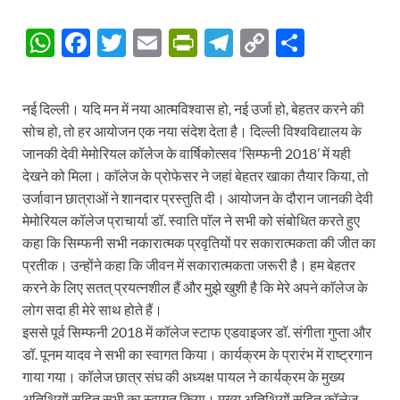
W
F
T
E
P
T
C
S
h
ac
w
m
ri
el
o
h
at
e
itt
ail
nt
e
p
ar
नई दिल्ली। यदि मन में नया आत्मविश्वास हो, नई उर्जा हो, बेहतर करने की
s
b
er
Fr
gr
y
e
सोच हो, तो हर आयोजन एक नया संदेश देता है। दिल्ली विश्वविद्यालय के
A
o
ie
a
Li
जानकी देवी मेमोरियल कॉलेज के वार्षिकोत्सव ‘सिम्फनी 2018’ में यही
देखने को मिला। काॅलेज के प्रोफेसर ने जहां बेहतर खाका तैयार किया, तो
p
o
n
m
n
उर्जावान छात्राओं ने शानदार प्रस्तुति दी। आयोजन के दौरान जानकी देवी
p
k
dl
k
मेमोरियल कॉलेज प्राचार्या डॉ. स्वाति पाॅल ने सभी को संबोधित करते हुए
y
कहा कि सिम्फनी सभी नकारात्मक प्रवृतियों पर सकारात्मकता की जीत का
प्रतीक। उन्होंने कहा कि जीवन में सकारात्मकता जरूरी है। हम बेहतर
करने के लिए सतत् प्रयत्नशील हैं और मुझे खुशी है कि मेरे अपने काॅलेज के
लोग सदा ही मेरे साथ होते हैं।
इससे पूर्व सिम्फनी 2018 में कॉलेज स्टाफ एडवाइजर डॉ. संगीता गुप्ता और
डॉ. पूनम यादव ने सभी का स्वागत किया। कार्यक्रम के प्रारंभ में राष्ट्रगान
गाया गया। कॉलेज छात्र संघ की अध्यक्ष पायल ने कार्यक्रम के मुख्य
अतिथियों सहित सभी का स्वागत किया। मुख्य अतिथियों सहित कॉलेज