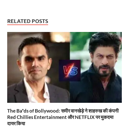
h
ac
w
m
ri
el
o
h
at
e
itt
ail
nt
e
p
ar
s
b
er
Fr
gr
y
e
RELATED POSTS
A
o
ie
a
Li
p
o
n
m
n
p
k
dl
k
y
The Ba*ds of Bollywood: समीर वानखेड़े ने शाहरुख की कंपनी
Red Chillies Entertainment और NETFLIX पर मुकदमा
दायर किया