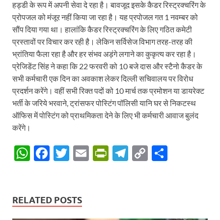
हड्डी के रूप में अपनी सेवा दे रहा है। बावजूद इसके कैडर रिस्ट्रक्चरिंग के
प्रोपजल को मंजूर नहीं किया जा रहा है। यह प्रपोजल गत 1 नवम्बर को
सौंप दिया गया था। हालांकि कैडर रिस्ट्रक्चरिंग के लिए गठित कमेटी
प्रस्तावों पर विचार कर रही है। लेकिन सर्विसेज विभाग तरह-तरह की
भ्रांतिया फैला रहा है और हर संभव अड़ंगे लगाने का कुकृत्य कर रहा है।
प्रेजिडेंट सिंह ने कहा कि 22 फरवरी को 10 बजे दास और स्टैनो कैडर के
सभी कर्मचारी एक दिन का अवकाश लेकर दिल्ली सचिवालय पर विरोध
प्रदर्शन करेंगे। वहीं सभी रिक्त पदों को 10 मार्च तक प्रमोशन या डायरेक्ट
भर्ती के जरिये भरवाने, ट्रांसफर पोस्टिंग पॉलिसी यानि घर से निकटस्थ
ऑफिस में पोस्टिंग को प्राथमिकता देने के लिए भी कर्मचारी आवाज बुलंद
करेंगे।
W
F
T
E
P
T
C
S
h
ac
w
m
ri
el
o
h
at
e
itt
ail
nt
e
p
ar
s
b
er
Fr
gr
y
e
RELATED POSTS
A
o
ie
a
Li