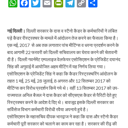
W
F
T
E
P
T
C
S
h
ac
w
m
ri
el
o
h
at
e
itt
ail
nt
e
p
ar
s
b
er
Fr
gr
y
e
नई दिल्ली।
दिल्ली सरकार के दास व स्टैनो कैडर के कर्मचारियों ने लंबित
A
o
ie
a
Li
पड़े कैडर रीस्ट्रक्चर के मामले में आंदोलन तेज करने का फैसला किया है।
एक मई, 2017 से अब तक लगातार पांच मीटिंग्स व धरना प्रदर्शन करने के
p
o
n
m
n
बाद आगामी 22 फरवरी को दिल्ली सचिवालय का घेराव करने की चेतावनी
p
k
dl
k
दी है। दिल्ली गवर्नमेंट एम्पलाइज वेलफेयर एसोसिएशन के प्रेजिडेंट दयानंद
y
सिंह की अगुवाई में आयोजित अहम मीटिंग में यह निर्णय लिया गया।
एसोसिएशन के प्रेजिडेंट सिंह ने कहा कि कैडर रिस्ट्रक्चरिंग आंदोलन के
तहत 1 मई, 25 मई, 28 जुलाई, 8 अगस्त और 12 सितम्बर 2017 को
मीटिंग्स कर विरोध प्रदर्शन किये गये थे। वहीं 13 सितम्बर 2017 को उप-
राज्यपाल अनिल बैजल ने दास कैडर को सीएसएस कैडर से पैरिटी देते हुए
रिस्ट्रक्चर करने के आदेश दे दिए थे। बावजूद इसके दिल्ली सरकार का
सर्विसेज विभाग कर्मचारी विरोधी रवैया अपनाये हुये है।
एसोसिएशन के महासचिव दीपक भारद्वाज ने कहा कि दास और स्टैनो कैडर
कर्मचारी पूरी सरकार को चलाने का काम कर रहा है। सरकार की रीढ़ की