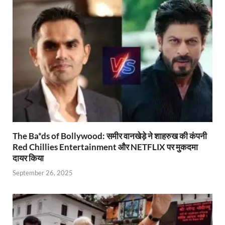
p
o
n
m
n
p
k
dl
k
y
The Ba*ds of Bollywood: समीर वानखेड़े ने शाहरुख की कंपनी
Red Chillies Entertainment और NETFLIX पर मुकदमा
दायर किया
September 26, 2025