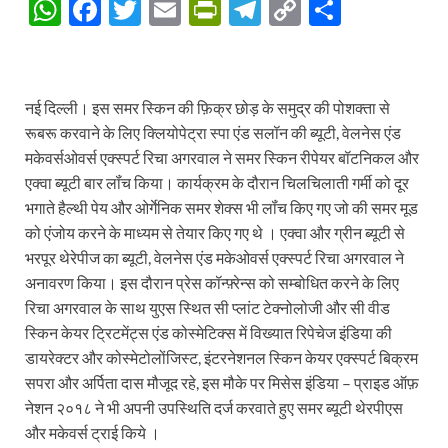
W
F
T
E
P
T
C
S
h
ac
w
m
ri
el
o
h
at
e
itt
ail
nt
e
p
ar
s
b
er
Fr
gr
y
e
नई दिल्ली। इस समर स्किन की फ़िक्र छोड़ के समुद्र की पोशक्ता से
A
o
ie
a
Li
रूबरू करवाने के लिए क्लियोपेट्रा स्पा एंड सलॉन की ब्यूटी, वेलनेस एंड
मकेवर्सओवर्स एक्स्पर्ट रिचा अगरवाल ने समर स्किन रीपेयर बॉटनिकल और
p
o
n
m
n
एक्वा ब्यूटी बार लॉंच किया। कार्यक्रम के दौरान चिलचिलाती गर्मी को दूर
p
k
dl
k
भगाते हैल्थी पेय और ओर्गेनिक समर शेक्स भी लॉंच किए गए जो की समर मूड
y
को एंजोय करने के माध्यम से तेयार किए गए थे । एक्वा और ग्रीन ब्यूटी से
भरपूर थेरेपीज का ब्यूटी, वेलनेस एंड मकेओवर्स एक्स्पर्ट रिचा अगरवाल ने
अनावरण किया। इस दौरान प्रेस कॉन्फ़्रेन्स को सम्बोधित करने के लिए
रिचा अगरवाल के साथ युएस स्थित सी प्लांट टेक्नोलोजी और सी वीड
स्किन केयर ट्रिटमेंट्स एंड कोस्मेटिक्स में विख्यात रिपेचेज इंडिया की
डायरेक्टर और कोस्मेटोलोंजिस्ट, इंटरनेशनल स्किन केयर एक्स्पर्ट बिक्रम
सपरा और अर्पिता दास मौजूद रहे, इस मौके पर मिसेस इंडिया – प्राइड ऑफ़
नेशन २०१८ ने भी अपनी उपस्थिति दर्ज करवाते हुए समर ब्यूटी थेरपीएस
और मकेवर्स ट्राई किये ।