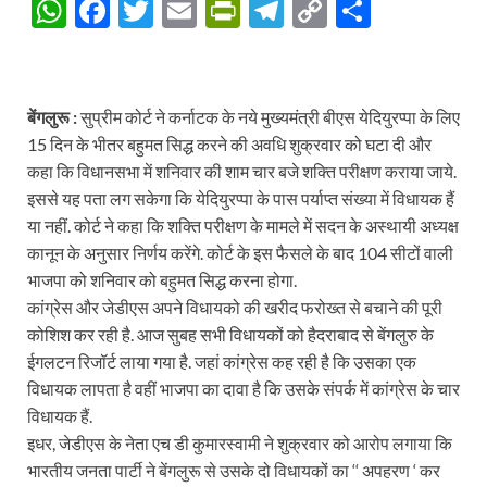
W
F
T
E
P
T
C
S
h
ac
w
m
ri
el
o
h
at
e
itt
ail
nt
e
p
ar
s
b
er
Fr
gr
y
e
बेंगलुरू :
सुप्रीम कोर्ट ने कर्नाटक के नये मुख्यमंत्री बीएस येदियुरप्पा के लिए
A
o
ie
a
Li
15 दिन के भीतर बहुमत सिद्ध करने की अवधि शुक्रवार को घटा दी और
कहा कि विधानसभा में शनिवार की शाम चार बजे शक्ति परीक्षण कराया जाये.
p
o
n
m
n
इससे यह पता लग सकेगा कि येदियुरप्पा के पास पर्याप्त संख्या में विधायक हैं
p
k
dl
k
या नहीं. कोर्ट ने कहा कि शक्ति परीक्षण के मामले में सदन के अस्थायी अध्यक्ष
y
कानून के अनुसार निर्णय करेंगे. कोर्ट के इस फैसले के बाद 104 सीटों वाली
भाजपा को शनिवार को बहुमत सिद्ध करना होगा.
कांग्रेस और जेडीएस अपने विधायको की खरीद फरोख्त से बचाने की पूरी
कोशिश कर रही है. आज सुबह सभी विधायकों को हैदराबाद से बेंगलुरु के
ईगलटन रिजॉर्ट लाया गया है. जहां कांग्रेस कह रही है कि उसका एक
विधायक लापता है वहीं भाजपा का दावा है कि उसके संपर्क में कांग्रेस के चार
विधायक हैं.
इधर, जेडीएस के नेता एच डी कुमारस्वामी ने शुक्रवार को आरोप लगाया कि
भारतीय जनता पार्टी ने बेंगलुरू से उसके दो विधायकों का ‘‘ अपहरण ‘ कर