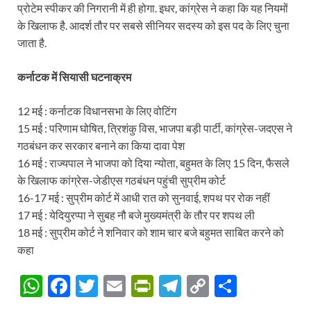
प्रोटेम स्पीकर की निगरानी में ही होगा. इधर, कांग्रेस ने कहा कि यह नियमों
के खिलाफ है. आदर्श तौर पर सबसे सीनियर सदस्य को इस पद के लिए चुना
जाता है.
कर्नाटक में सियासी घटनाक्रम
12 मई : कर्नाटक विधानसभा के लिए वोटिंग
15 मई : परिणाम घोषित, त्रिशंकु विस, भाजपा बड़ी पार्टी, कांग्रेस-जदएस ने
गठबंधन कर सरकार बनाने का किया दावा पेश
16 मई : राज्यपाल ने भाजपा को दिया न्योता, बहुमत के लिए 15 दिन, फैसले
के खिलाफ कांग्रेस-जेडीएस गठबंधन पहुंची सुप्रीम कोर्ट
16-17 मई : सुप्रीम कोर्ट में आधी रात को सुनवाई, शपथ पर रोक नहीं
17 मई : येदियुरप्पा ने सुबह नौ बजे मुख्यमंत्री के तौर पर शपथ ली
18 मई : सुप्रीम कोर्ट ने शनिवार को शाम चार बजे बहुमत साबित करने को
कहा
W
F
T
E
P
T
C
S
h
ac
w
m
ri
el
o
h