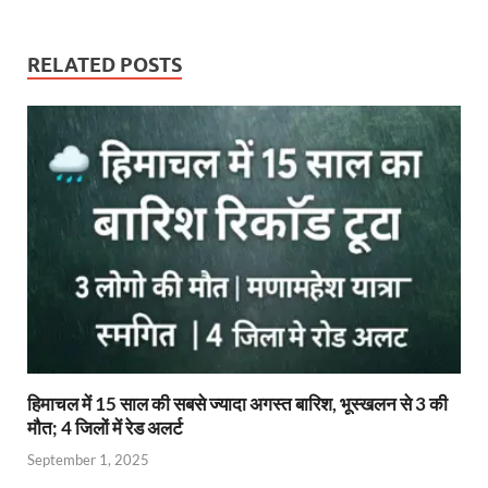
at
e
itt
ail
nt
e
p
ar
s
b
er
Fr
gr
y
e
RELATED POSTS
A
o
ie
a
Li
p
o
n
m
n
p
k
dl
k
y
हिमाचल में 15 साल की सबसे ज्यादा अगस्त बारिश, भूस्खलन से 3 की
मौत; 4 जिलों में रेड अलर्ट
September 1, 2025