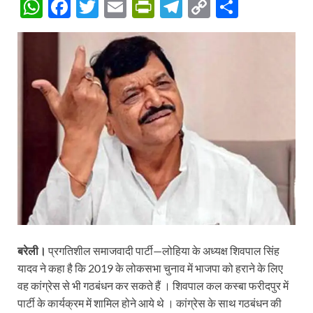
W
F
T
E
P
T
C
S
h
ac
w
m
ri
el
o
h
at
e
itt
ail
nt
e
p
ar
s
b
er
Fr
gr
y
e
A
o
ie
a
Li
p
o
n
m
n
p
k
dl
k
y
बरेली।
प्रगतिशील समाजवादी पार्टी—लोहिया के अध्यक्ष शिवपाल सिंह
यादव ने कहा है कि 2019 के लोकसभा चुनाव में भाजपा को हराने के लिए
वह कांग्रेस से भी गठबंधन कर सकते हैं । शिवपाल कल कस्बा फरीदपुर में
पार्टी के कार्यक्रम में शामिल होने आये थे । कांग्रेस के साथ गठबंधन की