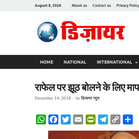
August 8, 2026
About us
Contact us
Privacy Polic
Des
HOME
NATIONAL
INTERNATIONAL
राफेल पर झूठ बोलने के लिए माफी
December 14, 2018
-
by
डिजायर न्यूज
W
F
T
E
P
T
C
S
h
ac
w
m
ri
el
o
h