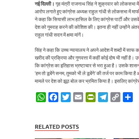
नई दिल्ली।
गृह मंत्री राजनाथ सिंह ने शुक्रवार को लोकसभा में
आरोप लगाते हुए कांग्रेस अध्यक्ष राहुल गांधी से लोकसभा में म
ने कहा कि सियासी लाभ हासिल के लिए कांग्रेस पार्टी और उसके अ
देश को गुमराह करने की कोशिश की। इतना ही नहीं उन्होंने अंत
राहुल गांधी सदन में क्षमा मांगें।
सिंह ने कहा कि उच्च न्यायालय ने अपने आदेश में शब्दों में सा
खरीद की प्रक्रिया और गुणवत्ता में कहीं कोई दोष भी नहीं है। उन
कि कांग्रेस का इतिहास भ्रष्टाचार से भरा हुआ है। उसके शासनकाल म
‘हम तो डूबेंगे सनम, तुमको भी ले डूबेंगे’ की तर्ज पर काम कि
मामले पर देश को झूठ बोल कर भ्रमित किया है। इसलिए कांग्रेस 
W
F
T
E
P
T
C
S
h
ac
w
m
ri
el
o
h
at
e
itt
ail
nt
e
p
a
s
b
er
Fr
gr
y
e
RELATED POSTS
A
o
ie
a
Li