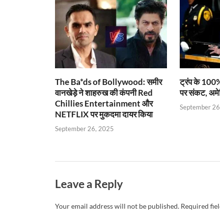
p
o
n
m
n
p
k
dl
k
y
The Ba*ds of Bollywood: समीर
ट्रंप के 100%
वानखेड़े ने शाहरुख की कंपनी Red
पर संकट, अमे
Chillies Entertainment और
September 26
NETFLIX पर मुकदमा दायर किया
September 26, 2025
Leave a Reply
Your email address will not be published.
Required fie