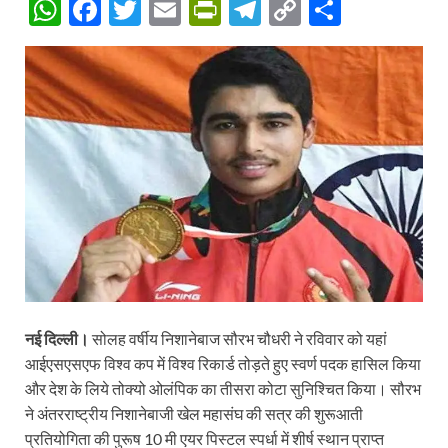
W
F
T
E
P
T
C
S
h
ac
w
m
ri
el
o
h
at
e
itt
ail
nt
e
p
ar
s
b
er
Fr
gr
y
e
A
o
ie
a
Li
p
o
n
m
n
p
k
dl
k
y
नई दिल्ली।
सोलह वर्षीय निशानेबाज सौरभ चौधरी ने रविवार को यहां
आईएसएसएफ विश्व कप में विश्व रिकार्ड तोड़ते हुए स्वर्ण पदक हासिल किया
और देश के लिये तोक्यो ओलंपिक का तीसरा कोटा सुनिश्चित किया। सौरभ
ने अंतरराष्ट्रीय निशानेबाजी खेल महासंघ की सत्र की शुरूआती
प्रतियोगिता की पुरूष 10 मी एयर पिस्टल स्पर्धा में शीर्ष स्थान प्राप्त