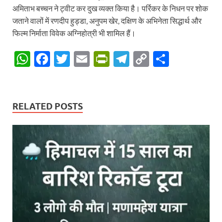
अमिताभ बच्चन ने ट्वीट कर दुख व्यक्त किया है। पर्रिकर के निधन पर शोक
जताने वालों में रणदीप हुड्डा, अनुपम खेर, दक्षिण के अभिनेता सिद्धार्थ और
फिल्म निर्माता विवेक अग्निहोत्री भी शामिल हैं।
W
F
T
E
P
T
C
S
h
ac
w
m
ri
el
o
h
at
e
itt
ail
nt
e
p
ar
s
b
er
Fr
gr
y
e
RELATED POSTS
A
o
ie
a
Li
p
o
n
m
n
p
k
dl
k
y