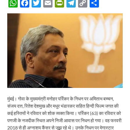
W
F
T
E
P
T
C
S
h
ac
w
m
ri
el
o
h
at
e
itt
ail
nt
e
p
ar
s
b
er
Fr
gr
y
e
A
o
ie
a
Li
p
o
n
m
n
p
k
dl
k
y
मुंबई। गोवा के मुख्यमंत्री मनोहर पर्रिकर के निधन पर अमिताभ बच्चन,
संजय दत्त, रितेश देशमुख और मधुर भंडारकर सहित हिन्दी फिल्म जगत की
कई हस्तियों ने रविवार को शोक व्यक्त किया। पर्रिकर (63) का रविवार को
पणजी के नजदीक स्थित अपने निजी आवास पर निधन हो गया। वह फरवरी
2018 से ही अग्नाशय कैंसर से जूझ रहे थे। उनके निधन पर मेगास्टार