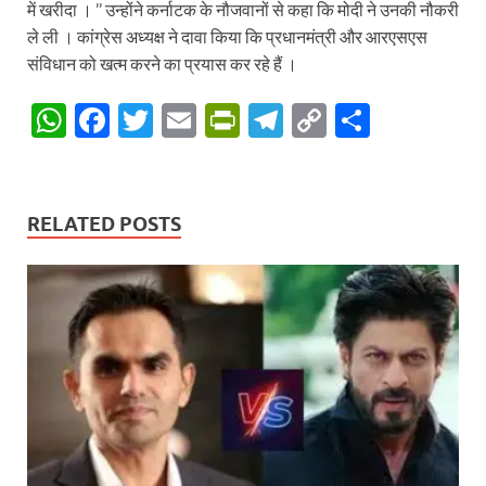
में खरीदा । ’’ उन्होंने कर्नाटक के नौजवानों से कहा कि मोदी ने उनकी नौकरी
ले ली । कांग्रेस अध्यक्ष ने दावा किया कि प्रधानमंत्री और आरएसएस
संविधान को खत्म करने का प्रयास कर रहे हैं ।
W
F
T
E
P
T
C
S
h
ac
w
m
ri
el
o
h
at
e
itt
ail
nt
e
p
ar
s
b
er
Fr
gr
y
e
RELATED POSTS
A
o
ie
a
Li
p
o
n
m
n
p
k
dl
k
y