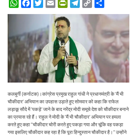
W
F
T
E
P
T
C
S
h
ac
w
m
ri
el
o
h
at
e
itt
ail
nt
e
p
ar
s
b
er
Fr
gr
y
e
A
o
ie
a
Li
p
o
n
m
n
p
k
dl
k
y
कलबुर्गी (कर्नाटक)।कांग्रेस प्रमुख राहुल गांधी ने प्रधानमंत्री के ‘मैं भी
चौकीदार’ अभियान का उपहास उड़ाते हुए सोमवार को कहा कि राफेल
लड़ाकू सौदे में ‘पकड़े’ जाने के बाद नरेंद्र मोदी समूचे देश को चौकीदार बनाने
का प्रयास रहे हैं। राहुल ने मोदी के ‘मैं भी चौकीदार’ अभियान पर हमला
करते हुए कहा ‘‘चौकीदार चोरी करते हुए पकड़ा गया और चूंकि वह पकड़ा
गया इसलिए चौकीदार कह रहा है कि पूरा हिन्दुस्तान चौकीदार है।’’ उन्होंने