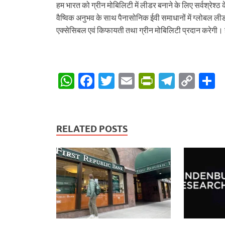
हम भारत को ग्रीन मोबिलिटी में लीडर बनाने के लिए सर्वश्रेश्
वैष्विक अनुभव के साथ पैनासोनिक ईवी समाधानों में ग्लोबल ली
एक्सेसिबल एवं किफायती तथा ग्रीन मोबिलिटी प्रदान करेगी। ह
W
F
T
E
P
T
C
S
h
ac
w
m
ri
el
o
h
at
e
itt
ail
nt
e
p
a
s
b
er
Fr
gr
y
e
RELATED POSTS
A
o
ie
a
Li
p
o
n
m
n
p
k
dl
k
y