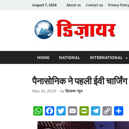
August 7, 2026
About us
Contact us
Privacy Polic
Des
HOME
NATIONAL
INTERNATIONAL
पैनासोनिक ने पहली ईवी चार्जिंग 
May 16, 2019
-
by
डिजायर न्यूज
W
F
T
E
P
T
C
S
h
ac
w
m
ri
el
o
h