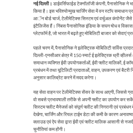
नई दिल्ली।
डाईवर्सिफाईड टेक्नाॅलाॅजी कंपनी, पैनासोनिक ने भार
किया है। इस भविश्योन्मुख चार्जिंग सेवा में वन स्टाॅप समाधान प्
आॅन बोर्ड चार्ज, टेलीमेटिक्स सिस्टम एवं वर्चुअल कंपोनेंट जै
इंटैलिजेंस हैं। निंबस पैनासोनिक इंडिया के सघन षोध व विकास क
प्लेटफाॅर्म है, जो भारत में बढ़ते हुए मोबिलिटी बाजार को सेवाएं प
पहले चरण में, पैनासोनिक ने इलेक्ट्रिक मोबिलिटी सर्विस प्रदा
दिल्ली-एनसीआर क्षेत्र में 150 स्मार्ट ई इलेक्ट्रिक थ्री व्हीलर
समाधान व्यक्गित ईवी उपयोगकर्ताओं, ईवी फ्लीट मालिकों, ई काॅम
प्रबंधन में तथा यूटिलिटी प्रदाताओं, वाहन, उपकरण एवं बैटरी न
अनुसार कालिब्रेट करने में मदद करेगा।
यह सेवा वाहन पर टेलीमेटिक्स सेंसर के साथ आएगी, जिससे ग्रा
वो सबसे प्रभावषाली तरीके से अपनी फ्लीट का उपयोग कर सकें
सिस्टम फ्लीट मैनेजर्स को संपूर्ण फ्लीट की निगरानी एवं प्रबं
देखेगा, चार्जिंग और रियल टाईम डेटा की कमी के कारण अनावष्य
क्लाउड एवं ऐप सेवा द्वारा ईवी एवं फ्लीट मालिक आसानी से नजदी
चुनौतियां कम होंगी।