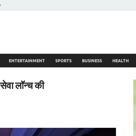
y
ire News No. 1 News Portal
ENTERTAINMENT
SPORTS
BUSINESS
HEALTH
सेवा लाॅन्च की