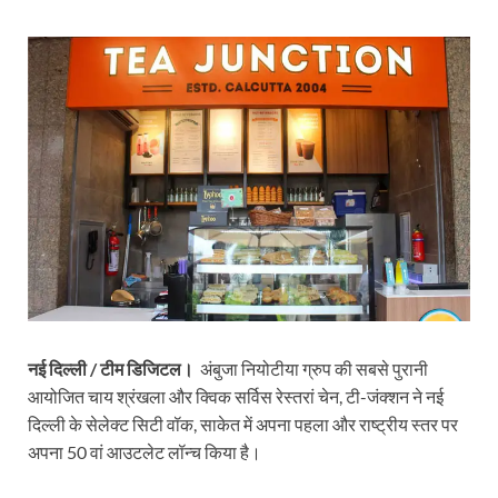
h
ac
w
m
ri
el
o
h
at
e
itt
ail
nt
e
p
ar
s
b
er
Fr
gr
y
e
A
o
ie
a
Li
p
o
n
m
n
p
k
dl
k
y
नई दिल्ली / टीम डिजिटल।
अंबुजा नियोटीया ग्रुप की सबसे पुरानी
आयोजित चाय श्रंखला और क्विक सर्विस रेस्तरां चेन, टी-जंक्शन ने नई
दिल्ली के सेलेक्ट सिटी वॉक, साकेत में अपना पहला और राष्ट्रीय स्तर पर
अपना 50 वां आउटलेट लॉन्च किया है।