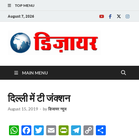
TOP MENU
August 7, 2026
Desire News No.
1 News Portal
MAIN MENU
दिल्ली में टी जंक्शन
August 15, 2019
-
by
डिजायर न्यूज
W
F
T
E
P
T
C
S