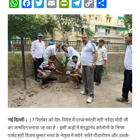
W
F
T
E
P
T
C
S
h
ac
w
m
ri
el
o
h
at
e
itt
ail
nt
e
p
ar
s
b
er
Fr
gr
y
e
A
o
ie
a
Li
p
o
n
m
n
p
k
dl
k
y
नई दिल्ली।
17 सितंबर को देश-विदेश में प्रधानमंत्री श्री नरेंद्र मोदी जी
का जन्मदिन मनाया जा रहा है। इसी कड़ी में श्रद्धानंद काॅलोनी के निगम
पार्षद श्री विजय कुमार भगत के नेतृत्व में सवेरे-सवेरे पौधारोपण और उसके