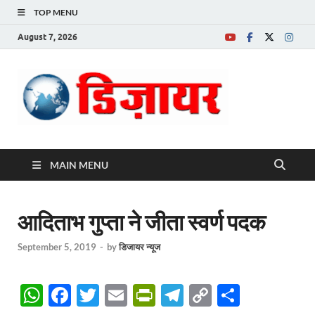
TOP MENU
August 7, 2026
Desire News No.
1 News Portal
MAIN MENU
आदिताभ गुप्ता ने जीता स्वर्ण पदक
September 5, 2019
-
by
डिजायर न्यूज
W
F
T
E
P
T
C
S