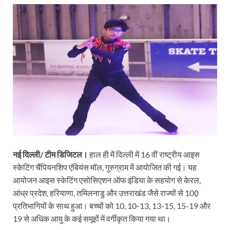
h
ac
w
m
ri
el
o
h
at
e
itt
ail
nt
e
p
ar
s
b
er
Fr
gr
y
e
A
o
ie
a
Li
p
o
n
m
n
p
k
dl
k
y
नई दिल्ली/ टीम डिजिटल।
हाल ही में दिल्ली में 16 वीं राष्ट्रीय आइस
स्केटिंग चैंपियनशिप एंबियंस मॉल, गुरुग्राम में आयोजित की गई। यह
आयोजन आइस स्केटिंग एसोसिएशन ऑफ इंडिया के सहयोग से केरल,
आंध्र प्रदेश, हरियाणा, तमिलनाडु और उत्तराखंड जैसे राज्यों से 100़
प्रतिभागियों के साथ हुआ। बच्चों को 10, 10-13, 13-15, 15-19 और
19 से अधिक आयु के कई समूहों में वर्गीकृत किया गया था।