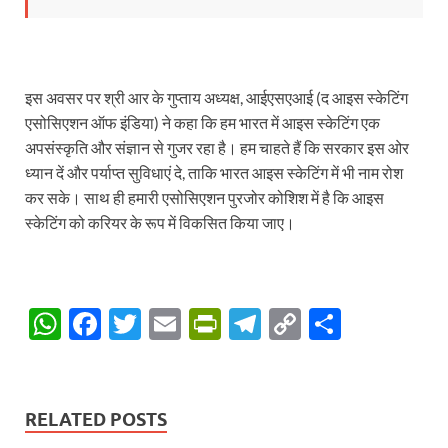
इस अवसर पर श्री आर के गुप्ताय अध्यक्ष, आईएसएआई (द आइस स्केटिंग
एसोसिएशन ऑफ इंडिया) ने कहा कि हम भारत में आइस स्केटिंग एक
अपसंस्कृति और संज्ञान से गुजर रहा है। हम चाहते हैं कि सरकार इस ओर
ध्यान दें और पर्याप्त सुविधाएं दे, ताकि भारत आइस स्केटिंग में भी नाम रोश
कर सके। साथ ही हमारी एसोसिएशन पुरजोर कोशिश में है कि आइस
स्केटिंग को करियर के रूप में विकसित किया जाए।
W
F
T
E
P
T
C
S
h
ac
w
m
ri
el
o
h
at
e
itt
ail
nt
e
p
ar
s
b
er
Fr
gr
y
e
RELATED POSTS