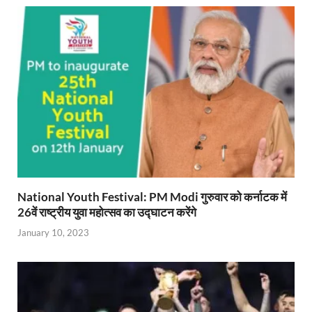
A
o
ie
a
Li
p
o
n
m
n
p
k
dl
k
y
National Youth Festival: PM Modi गुरुवार को कर्नाटक में
26वें राष्ट्रीय युवा महोत्सव का उद्घाटन करेंगे
January 10, 2023