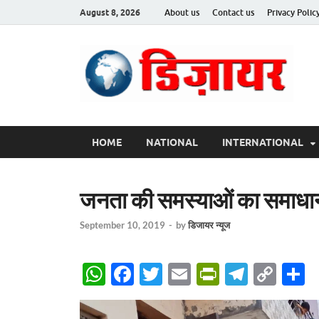
August 8, 2026
About us
Contact us
Privacy Polic
Des
HOME
NATIONAL
INTERNATIONAL
जनता की समस्याओं का समाधा
September 10, 2019
-
by
डिजायर न्यूज
W
F
T
E
P
T
C
S
h
ac
w
m
ri
el
o
h