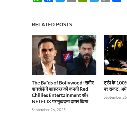
h
ac
w
m
ri
el
o
h
at
e
itt
ail
nt
e
p
a
s
b
er
Fr
gr
y
e
RELATED POSTS
A
o
ie
a
Li
p
o
n
m
n
p
k
dl
k
y
The Ba*ds of Bollywood: समीर
ट्रंप के 100%
वानखेड़े ने शाहरुख की कंपनी Red
पर संकट, अमे
Chillies Entertainment और
September 26
NETFLIX पर मुकदमा दायर किया
September 26, 2025