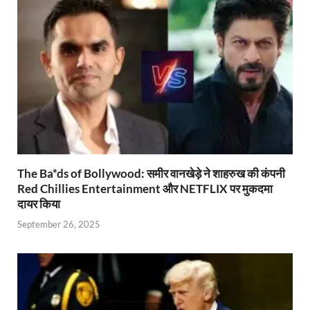
p
o
n
m
n
p
k
dl
k
y
The Ba*ds of Bollywood: समीर वानखेड़े ने शाहरुख की कंपनी
Red Chillies Entertainment और NETFLIX पर मुकदमा
दायर किया
September 26, 2025