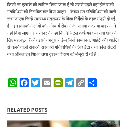
किसी नए इलाके को शामिल किया जाता है तो उससे पहले वहां होने वाली
गतविधियों को निलंबित कर दिया जाएगा। केवल उन गतिविधियों को जारी
रखा जाएगा जिन्हें स्वास्थ्य मंत्रालय के दिशा निर्देशों के तहत मंजूरी दी गई
है। इन इलाकों में लोगों को अनिवार्य सेवाओं के अलावा अंदर या बाहर आने
नहीं दिया जाएगा। सरकार ने कहा कि डिजिटल अर्थव्यवस्था सेवा क्षेत्र के
लिए महत्वपूर्ण हैं और इसके अनुसार, ई-कॉमर्स कामकाज, आईटी और आईटी
से चलने वाली सेवाओं, सरकारी गतिविधियों के लिए डेटा तथा कॉल सेंटरों
तथा ऑनलाइन शिक्षण तथा दूरस्थ शिक्षण को मंजूरी दी गई है।
W
F
T
E
P
T
C
S
h
ac
w
m
ri
el
o
h
at
e
itt
ail
nt
e
p
ar
s
b
er
Fr
gr
y
e
RELATED POSTS
A
o
ie
a
Li