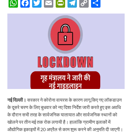
W
F
T
E
P
T
C
S
h
ac
w
m
ri
el
o
h
at
e
itt
ail
nt
e
p
ar
s
b
er
Fr
gr
y
e
A
o
ie
a
Li
p
o
n
m
n
p
k
dl
k
y
नई दिल्ली।
सरकार ने कोरोना वायरस के कारण लागू किए गए लॉकडाउन
के दूसरे चरण के लिए बुधवार को नए दिशा निर्देश जारी करते हुए इस अवधि
के दौरान सभी तरह के सार्वजनिक यातायात और सार्वजनिक स्थानों को
खोलने पर तीन मई तक रोक लगायी है। हालांकि ग्रामीण इलाकों में
औद्योगिक इकाइयों में 20 अप्रैल से काम शुरू करने की अनुमति दी जाएगी।