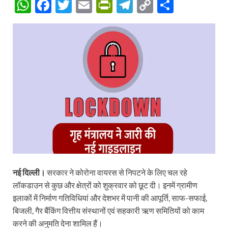
W
F
T
E
P
T
C
S
h
ac
w
m
ri
el
o
h
at
e
itt
ail
nt
e
p
ar
s
b
er
Fr
gr
y
e
A
o
ie
a
Li
p
o
n
m
n
p
k
dl
k
y
नई दिल्ली।
सरकार ने कोरोना वायरस से निपटने के लिए चल रहे
लॉकडाउन से कुछ और क्षेत्रों को शुक्रवार को छूट दी। इनमें ग्रामीण
इलाकों में निर्माण गतिविधियां और देशभर में पानी की आपूर्ति, साफ-सफाई,
बिजली, गैर बैंकिंग वित्तीय संस्थानों एवं सहकारी ऋण समितियों को काम
करने की अनुमति देना शामिल हैं।