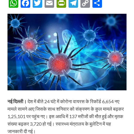
W
F
T
E
P
T
C
S
h
ac
w
m
ri
el
o
h
at
e
itt
ail
nt
e
p
ar
s
b
er
Fr
gr
y
e
A
o
ie
a
Li
p
o
n
m
n
p
k
dl
k
y
नई दिल्ली।
देश में बीते 24 घंटे में कोरोना वायरस के रिकॉर्ड 6,654 नए
मामले सामने आए जिसके साथ शनिवार को संक्रमण के कुल मामले बढ़कर
1,25,101 पर पहुंच गए। इस अवधि में 137 मरीजों की मौत हुई और मृतक
संख्या बढ़कर 3,720 हो गई। स्वास्थ्य मंत्रालय के बुलेटिन में यह
जानकारी दी गई।