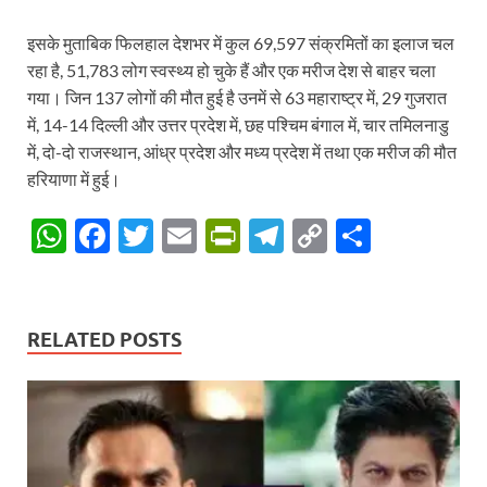
इसके मुताबिक फिलहाल देशभर में कुल 69,597 संक्रमितों का इलाज चल
रहा है, 51,783 लोग स्वस्थ्य हो चुके हैं और एक मरीज देश से बाहर चला
गया। जिन 137 लोगों की मौत हुई है उनमें से 63 महाराष्ट्र में, 29 गुजरात
में, 14-14 दिल्ली और उत्तर प्रदेश में, छह पश्चिम बंगाल में, चार तमिलनाडु
में, दो-दो राजस्थान, आंध्र प्रदेश और मध्य प्रदेश में तथा एक मरीज की मौत
हरियाणा में हुई।
W
F
T
E
P
T
C
S
h
ac
w
m
ri
el
o
h
at
e
itt
ail
nt
e
p
ar
s
b
er
Fr
gr
y
e
RELATED POSTS
A
o
ie
a
Li
p
o
n
m
n
p
k
dl
k
y