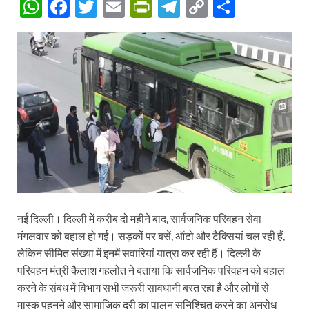
W
F
T
E
P
T
C
S
h
ac
w
m
ri
el
o
h
at
e
itt
ail
nt
e
p
ar
s
b
er
Fr
gr
y
e
A
o
ie
a
Li
p
o
n
m
n
p
k
dl
k
y
नई दिल्ली। दिल्ली में करीब दो महीने बाद, सार्वजनिक परिवहन सेवा
मंगलवार को बहाल हो गई। सड़कों पर बसें, ऑटो और टैक्सियां चल रही हैं,
लेकिन सीमित संख्या में इनमें सवारियां यात्रा कर रही हैं। दिल्ली के
परिवहन मंत्री कैलाश गहलोत ने बताया कि सार्वजनिक परिवहन को बहाल
करने के संबंध में विभाग सभी जरूरी सावधानी बरत रहा है और लोगों से
मास्क पहनने और सामाजिक दूरी का पालन सुनिश्चित करने का अनुरोध