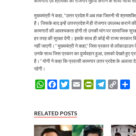
कामगारों एवं श्रमिकों को रोजगार मुहैया कराने के साथ-साथ सा
मुख्यमंत्री ने कहा, “उत्तर प्रदेश में अब तक जितनी भी श्रम
है। जिसके बाद इन्हें उत्तरप्रदेश में ही रोजगार उपलब्ध कराने क
कामगारों की आवश्यकता होगी तो उनकी मांग पर सामाजिक सुरक्ष
हर तरह की सुरक्षा देगी। इसके साथ ही कोई भी राज्य सरकार बिन
नहीं जाएगी।’’ मुख्यमंत्री ने कहा,‘‘ जिस प्रकार से लॉकाडाउन क
उनके साथ जिस प्रकार का दुर्व्यवहार हुआ, उसको देखते हुए प्र
है।’’ योगी ने कहा कि प्रवासी कामगार उत्तर प्रदेश के अलावा 
रहेगी।
W
F
T
E
P
T
C
S
h
ac
w
m
ri
el
o
h
at
e
itt
ail
nt
e
p
a
s
b
er
Fr
gr
y
e
RELATED POSTS
A
o
ie
a
Li
p
o
n
m
n