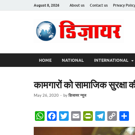
August 8, 2026
About us
Contact us
Privacy Polic
Des
HOME
NATIONAL
INTERNATIONAL
कामगारों को सामाजिक सुरक्षा की
May 26, 2020
-
by
डिजायर न्यूज
W
F
T
E
P
T
C
S
h
ac
w
m
ri
el
o
h