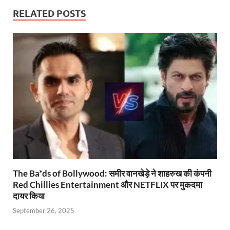
s
b
er
Fr
gr
y
e
RELATED POSTS
A
o
ie
a
Li
p
o
n
m
n
p
k
dl
k
y
The Ba*ds of Bollywood: समीर वानखेड़े ने शाहरुख की कंपनी
Red Chillies Entertainment और NETFLIX पर मुकदमा
दायर किया
September 26, 2025