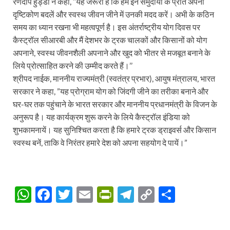
रणदीप हुड्डा ने कहा, ‘‘यह जरूरी है कि हम इन समुदायों के प्रति अपना
दृष्टिकोण बदलें और स्वस्थ जीवन जीने में उनकी मदद करें। अभी के कठिन
समय का ध्यान रखना भी महत्वपूर्ण है। इस अंतर्राष्ट्रीय योग दिवस पर
कैस्ट्रॉल सीआरबी और मैं देशभर के ट्रक चालकों और किसानों को योग
अपनाने, स्वस्थ जीवनशैली अपनाने और खुद को भीतर से मजबूत बनाने के
लिये प्रोत्साहित करने की उम्मीद करते हैं।’’
श्रीपद नाईक, माननीय राज्‍यमंत्री (स्‍वतंत्र प्रभार), आयुष मंत्रालय, भारत
सरकार ने कहा, ”यह प्रोग्राम योग को जिंदगी जीने का तरीका बनाने और
घर-घर तक पहुंचाने के भारत सरकार और माननीय प्रधानमंत्री के विजन के
अनुरूप है। यह कार्यक्रम शुरू करने के लिये कैस्‍ट्रॉल इंडिया को
शुभकामनायें। यह सुनिश्चित करता है कि हमारे ट्रक ड्राइवर्स और किसान
स्‍वस्‍थ बनें, ताकि वे निरंतर हमारे देश को अपना सहयोग दे पायें।”
W
F
T
E
P
T
C
S
h
ac
w
m
ri
el
o
h
at
e
itt
ail
nt
e
p
ar