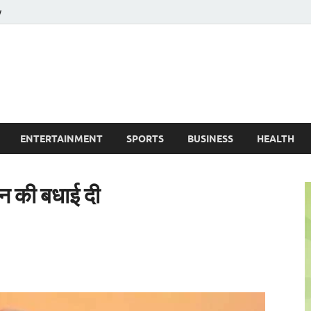
y
ire News No. 1 News Portal
ENTERTAINMENT
SPORTS
BUSINESS
HEALTH
िन की बधाई दी