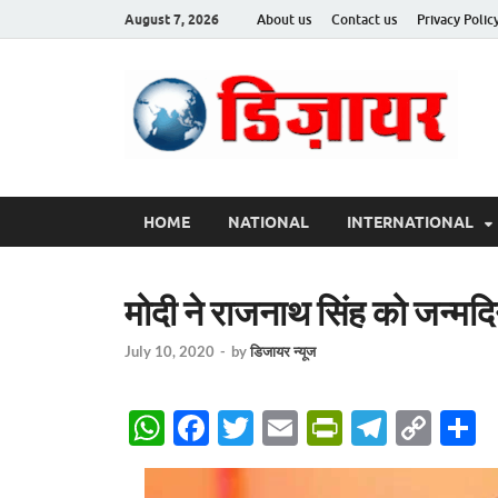
August 7, 2026
About us
Contact us
Privacy Polic
Des
HOME
NATIONAL
INTERNATIONAL
मोदी ने राजनाथ सिंह को जन्मद
July 10, 2020
-
by
डिजायर न्यूज
W
F
T
E
P
T
C
S
h
ac
w
m
ri
el
o
h