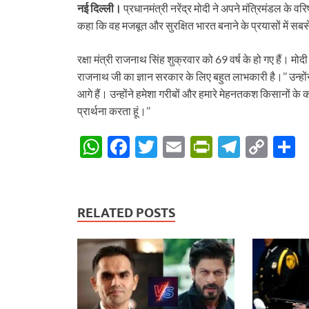
नई दिल्ली।
प्रधानमंत्री नरेंद्र मोदी ने अपने मंत्रिमंडल के 
कहा कि वह मजबूत और सुरक्षित भारत बनाने के प्रयासों में सबसे
रक्षा मंत्री राजनाथ सिंह शुक्रवार को 69 वर्ष के हो गए हैं। म
राजनाथ जी का ज्ञान सरकार के लिए बहुत लाभकारी है।’’ उन्होंन
आगे हैं। उन्होंने हमेशा गरीबों और हमारे मेहनतकश किसानों के क
प्रार्थना करता हूं।’’
W
F
T
E
P
T
C
S
h
ac
w
m
ri
el
o
h
at
e
itt
ail
nt
e
p
a
s
b
er
Fr
gr
y
e
RELATED POSTS
A
o
ie
a
Li
p
o
n
m
n
p
k
dl
k
y