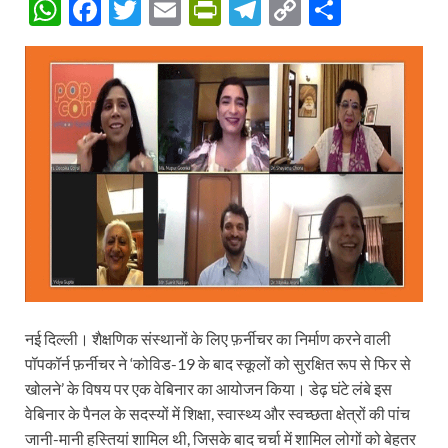
W
F
T
E
P
T
C
S
h
ac
w
m
ri
el
o
h
at
e
itt
ail
nt
e
p
ar
s
b
er
Fr
gr
y
e
A
o
ie
a
Li
p
o
n
m
n
p
k
dl
k
y
नई दिल्ली। शैक्षणिक संस्थानों के लिए फ़र्नीचर का निर्माण करने वाली
पॉपकॉर्न फ़र्नीचर ने ‘कोविड-19 के बाद स्कूलों को सुरक्षित रूप से फिर से
खोलने’ के विषय पर एक वेबिनार का आयोजन किया। डेढ़ घंटे लंबे इस
वेबिनार के पैनल के सदस्यों में शिक्षा, स्वास्थ्य और स्वच्छता क्षेत्रों की पांच
जानी-मानी हस्तियां शामिल थी, जिसके बाद चर्चा में शामिल लोगों को बेहतर