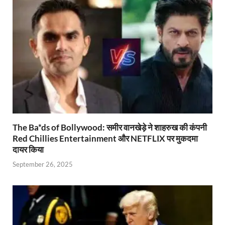
p
o
n
m
n
p
k
dl
k
y
The Ba*ds of Bollywood: समीर वानखेड़े ने शाहरुख की कंपनी
Red Chillies Entertainment और NETFLIX पर मुकदमा
दायर किया
September 26, 2025