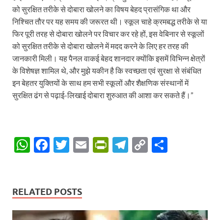
को सुरक्षित तरीके से दोबारा खोलने का विषय बेहद प्रासंगिक था और
निश्चित तौर पर यह समय की जरूरत थी। स्कूल चाहे क्रमबद्ध तरीके से या
फिर पूरी तरह से दोबारा खोलने पर विचार कर रहे हों, इस वेबिनार से स्कूलों
को सुरक्षित तरीके से दोबारा खोलने में मदद करने के लिए हर तरह की
जानकारी मिली। यह पैनल वाकई बेहद शानदार क्योंकि इसमें विभिन्न क्षेत्रों
के विशेषज्ञ शामिल थे, और मुझे यकीन है कि स्वच्छता एवं सुरक्षा से संबंधित
इन बेहतर युक्तियों के साथ हम सभी स्कूलों और शैक्षणिक संस्थानों में
सुरक्षित ढंग से पढ़ाई-लिखाई दोबारा शुरुआत की आशा कर सकते हैं।”
W
F
T
E
P
T
C
S
h
ac
w
m
ri
el
o
h
at
e
itt
ail
nt
e
p
ar
s
b
er
Fr
gr
y
e
RELATED POSTS
A
o
ie
a
Li