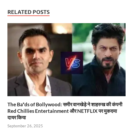
at
e
itt
ail
nt
e
p
ar
s
b
er
Fr
gr
y
e
RELATED POSTS
A
o
ie
a
Li
p
o
n
m
n
p
k
dl
k
y
The Ba*ds of Bollywood: समीर वानखेड़े ने शाहरुख की कंपनी
Red Chillies Entertainment और NETFLIX पर मुकदमा
दायर किया
September 26, 2025