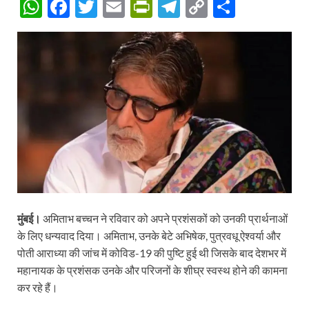
W
F
T
E
P
T
C
S
h
ac
w
m
ri
el
o
h
at
e
itt
ail
nt
e
p
ar
s
b
er
Fr
gr
y
e
A
o
ie
a
Li
p
o
n
m
n
p
k
dl
k
y
मुंबई।
अमिताभ बच्चन ने रविवार को अपने प्रशंसकों को उनकी प्रार्थनाओं
के लिए धन्यवाद दिया। अमिताभ, उनके बेटे अभिषेक, पुत्रवधू ऐश्वर्या और
पोती आराध्या की जांच में कोविड-19 की पुष्टि हुई थी जिसके बाद देशभर में
महानायक के प्रशंसक उनके और परिजनों के शीघ्र स्वस्थ होने की कामना
कर रहे हैं।