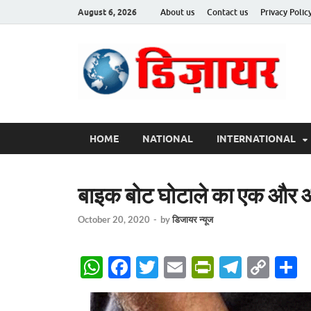
August 6, 2026
About us
Contact us
Privacy Polic
Des
HOME
NATIONAL
INTERNATIONAL
बाइक बोट घोटाले का एक और ओ
October 20, 2020
-
by
डिजायर न्यूज
W
F
T
E
P
T
C
S
h
ac
w
m
ri
el
o
h