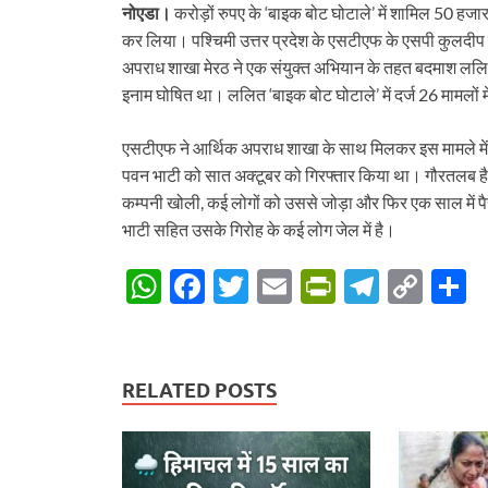
नोएडा।
करोड़ों रुपए के ‘बाइक बोट घोटाले’ में शामिल 50 हजा
कर लिया। पश्चिमी उत्तर प्रदेश के एसटीएफ के एसपी कुलदीप
अपराध शाखा मेरठ ने एक संयुक्त अभियान के तहत बदमाश ललित
इनाम घोषित था। ललित ‘बाइक बोट घोटाले’ में दर्ज 26 मामलों म
एसटीएफ ने आर्थिक अपराध शाखा के साथ मिलकर इस मामले में
पवन भाटी को सात अक्टूबर को गिरफ्तार किया था। गौरतलब है 
कम्पनी खोली, कई लोगों को उससे जोड़ा और फिर एक साल में पैसे
भाटी सहित उसके गिरोह के कई लोग जेल में है।
W
F
T
E
P
T
C
S
h
ac
w
m
ri
el
o
h
at
e
itt
ail
nt
e
p
a
s
b
er
Fr
gr
y
e
RELATED POSTS
A
o
ie
a
Li
p
o
n
m
n