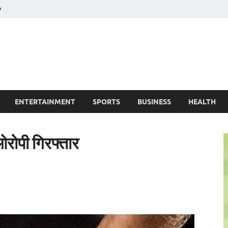
y
ire News No. 1 News Portal
ENTERTAINMENT
SPORTS
BUSINESS
HEALTH
रोपी गिरफ्तार