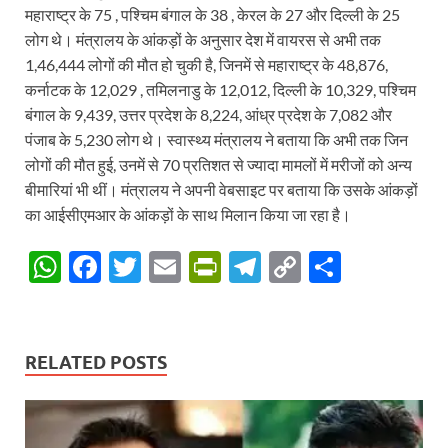
महाराष्ट्र के 75 , पश्चिम बंगाल के 38 , केरल के 27 और दिल्ली के 25
लोग थे। मंत्रालय के आंकड़ों के अनुसार देश में वायरस से अभी तक
1,46,444 लोगों की मौत हो चुकी है, जिनमें से महाराष्ट्र के 48,876,
कर्नाटक के 12,029 , तमिलनाडु के 12,012, दिल्ली के 10,329, पश्चिम
बंगाल के 9,439, उत्तर प्रदेश के 8,224, आंध्र प्रदेश के 7,082 और
पंजाब के 5,230 लोग थे। स्वास्थ्य मंत्रालय ने बताया कि अभी तक जिन
लोगों की मौत हुई, उनमें से 70 प्रतिशत से ज्यादा मामलों में मरीजों को अन्य
बीमारियां भी थीं। मंत्रालय ने अपनी वेबसाइट पर बताया कि उसके आंकड़ों
का आईसीएमआर के आंकड़ों के साथ मिलान किया जा रहा है।
W
F
T
E
P
T
C
S
h
ac
w
m
ri
el
o
h
at
e
itt
ail
nt
e
p
ar
s
b
er
Fr
gr
y
e
RELATED POSTS
A
o
ie
a
Li
p
o
n
m
n