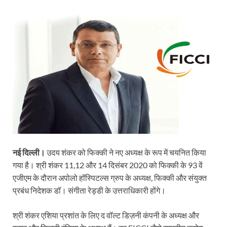
h
ac
w
m
ri
el
o
h
at
e
itt
ail
nt
e
p
ar
s
b
er
Fr
gr
y
e
A
o
ie
a
Li
p
o
n
m
n
p
k
dl
k
y
नई दिल्ली।
उदय शंकर को फिक्की ने नए अध्यक्ष के रूप में चयनित किया
गया है। श्री शंकर 11,12 और 14 दिसंबर 2020 को फिक्की के 93 वें
एजीएम के दौरान अपोलो हॉस्पिटल्स ग्रुप के अध्यक्ष, फिक्की और संयुक्त
प्रबंध निदेशक डॉ। संगीता रेड्डी के उत्तराधिकारी होंगे।
श्री शंकर एशिया प्रशांत के लिए द वॉल्ट डिज़नी कंपनी के अध्यक्ष और