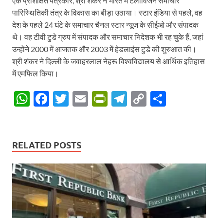
एक प्रशिक्षित पत्रकार, श्री शंकर ने भारत में टेलीविजन समाचार
पारिस्थितिकी तंत्र के विकास का बीड़ा उठाया। स्टार इंडिया से पहले, वह
देश के पहले 24 घंटे के समाचार चैनल स्टार न्यूज के सीईओ और संपादक
थे। वह टीवी टुडे ग्रुप में संपादक और समाचार निदेशक भी रह चुके हैं, जहां
उन्होंने 2000 में आजतक और 2003 में हेडलाइंस टुडे की शुरुआत की।
श्री शंकर ने दिल्ली के जवाहरलाल नेहरू विश्वविद्यालय से आर्थिक इतिहास
में एमफिल किया।
W
F
T
E
P
T
C
S
h
ac
w
m
ri
el
o
h
at
e
itt
ail
nt
e
p
ar
s
b
er
Fr
gr
y
e
RELATED POSTS
A
o
ie
a
Li
p
o
n
m
n
p
k
dl
k
y