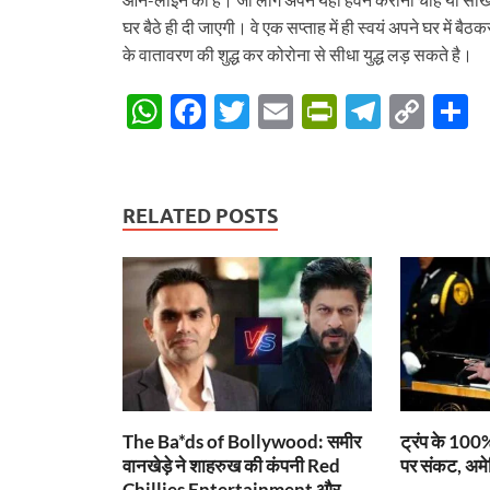
घर बैठे ही दी जाएगी। वे एक सप्ताह में ही स्वयं अपने घर में
के वातावरण की शुद्ध कर कोरोना से सीधा युद्ध लड़ सकते है।
W
F
T
E
P
T
C
S
h
ac
w
m
ri
el
o
h
at
e
itt
ail
nt
e
p
a
s
b
er
Fr
gr
y
e
RELATED POSTS
A
o
ie
a
Li
p
o
n
m
n
p
k
dl
k
y
The Ba*ds of Bollywood: समीर
ट्रंप के 100%
वानखेड़े ने शाहरुख की कंपनी Red
पर संकट, अमे
Chillies Entertainment और