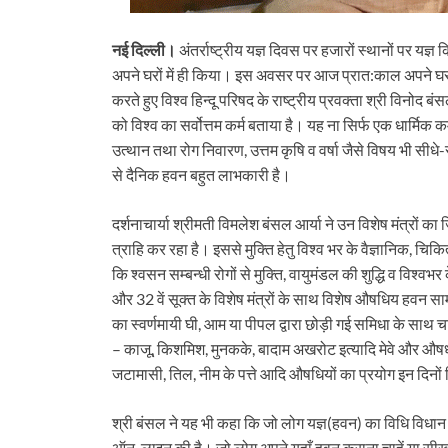
नई दिल्ली।
अंतर्राष्ट्रीय यज्ञ दिवस पर हजारों स्थानों पर य
अपने घरों में ही किया। इस अवसर पर आज प्रात:काल अपने घर 
करते हुए विश्व हिन्दू परिषद के राष्ट्रीय प्रवक्ता श्री विनोद बंसल 
को विश्व का सर्वोत्तम कर्म बताया है। यह ना सिर्फ एक धार्मिक क
उत्थान तथा रोग निवारण, उत्तम कृषि व वर्षा जैसे विषय भी सीधे-स
से दैनिक हवन बहुत लाभकारी है।
दर्शनाचार्या श्रीमती विमलेश बंसल आर्या ने उन विशेष मंत्रों क
त्राहि कर रहा है। इससे मुक्ति हेतु विश्व भर के वैज्ञानिक, चिकित
कि श्वसन सम्बन्धी रोगों से मुक्ति, वायुमंडल की शुद्धि व विश्वभर क
और 32 वें सूक्त के विशेष मंत्रों के साथ विशेष औषधिय हवन सामग्
का स्वर्णमायी घी, आम या पीपल द्वारा छोड़ी गई समिधा के साथ चा
– काजू, किशमिश, मुनकके, बादाम अखरोट इत्यादि मेवे और औषधीय
जटामासी, तिल, नीम के पत्ते आदि औषधियों का प्रयोग इन दिनों
श्री बंसल ने यह भी कहा कि जो लोग यज्ञ(हवन) का विधि विधान 
ऑन-लाइन की है। जो लोग अपने यहाँ हवन कराना चाहें या सीखना 