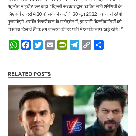
गहलोत ने ट्वीट कर कहा, “दिल्ली सरकार द्वारा घोषित सभी श्रेणियों के
लिए सर्कल दरों में 20 फीसद की कटौती 30 जून 2022 तक जारी रहेगी।
मुख्यमंत्री अरविंद केजरीवाल के मार्गदर्शन में, हम सभी दिल्लीवासियों को
विश्वास दिलाते हैं कि हम जरूरत की हर घड़ी में आपके साथ खड़े रहेंगे।”
W
F
T
E
P
T
C
S
h
ac
w
m
ri
el
o
h
at
e
itt
ail
nt
e
p
ar
s
b
er
Fr
gr
y
e
RELATED POSTS
A
o
ie
a
Li
p
o
n
m
n
p
k
dl
k
y