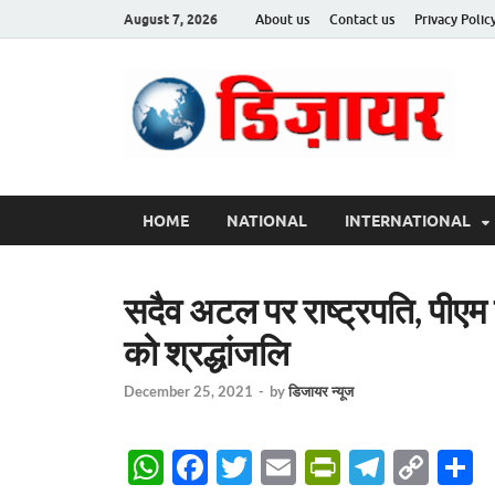
August 7, 2026
About us
Contact us
Privacy Polic
Des
HOME
NATIONAL
INTERNATIONAL
सदैव अटल पर राष्ट्रपति, पीएम स
को श्रद्धांजलि
December 25, 2021
-
by
डिजायर न्यूज
W
F
T
E
P
T
C
S