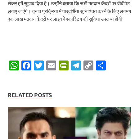
लेकर हमें सुझाव दिया है। उन्होंने बताया कि सभी मतदान केंद्रों पर वीवीपैट
लगाए जाएंगे। चुनाव प्रक्रिया में पारदर्शिता सुनिश्चित करने के लिए लगभग
एक लाख मतदान केंद्रों पर लाइव वेबकास्टिंग की सुविधा उपलब्ध होगी।
W
F
T
E
P
T
C
S
h
ac
w
m
ri
el
o
h
at
e
itt
ail
nt
e
p
ar
s
b
er
Fr
gr
y
e
RELATED POSTS
A
o
ie
a
Li
p
o
n
m
n
p
k
dl
k
y