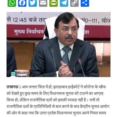
W
F
T
E
P
T
C
S
h
ac
w
m
ri
el
o
h
at
e
itt
ail
nt
e
p
ar
s
b
er
Fr
gr
y
e
A
o
ie
a
Li
p
o
n
m
n
p
k
dl
k
y
लखनऊ।
आम जनता चिंता में हो, इलाहाबाद हाईकोर्ट ने कोरोना के खौफ
को देखते हुए कुछ समय के लिए विधानसभा चुनाव को टालने का आग्रह
किया हो, लेकिन राजनीतिक दलों को इसकी परवाह नहीं है। तभी तो
राजनीतिक दलों के प्रतिनिधियों से बात करने के बाद केंद्रीय चुनाव आयोग
की ओर से कहा गया कि उत्तर प्रदेश विधानसभा चुनाव अपने नियत समय