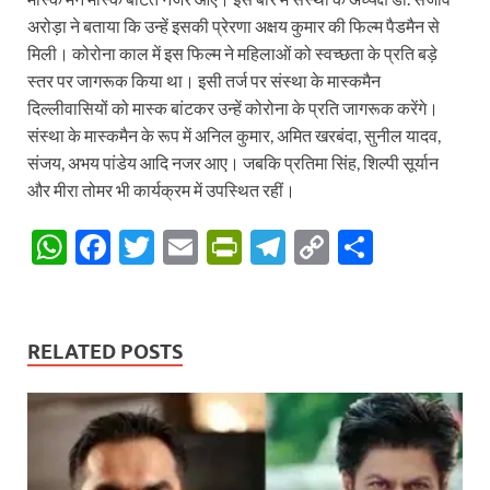
अरोड़ा ने बताया कि उन्हें इसकी प्रेरणा अक्षय कुमार की फिल्म पैडमैन से
मिली। कोरोना काल में इस फिल्म ने महिलाओं को स्वच्छता के प्रति बड़े
स्तर पर जागरूक किया था। इसी तर्ज पर संस्था के मास्कमैन
दिल्लीवासियों को मास्क बांटकर उन्हें कोरोना के प्रति जागरूक करेंगे।
संस्था के मास्कमैन के रूप में अनिल कुमार, अमित खरबंदा, सुनील यादव,
संजय, अभय पांडेय आदि नजर आए। जबकि प्रतिमा सिंह, शिल्पी सूर्यान
और मीरा तोमर भी कार्यक्रम में उपस्थित रहीं।
W
F
T
E
P
T
C
S
h
ac
w
m
ri
el
o
h
at
e
itt
ail
nt
e
p
ar
s
b
er
Fr
gr
y
e
RELATED POSTS
A
o
ie
a
Li
p
o
n
m
n
p
k
dl
k