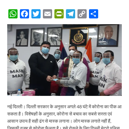
W
F
T
E
P
T
C
S
h
ac
w
m
ri
el
o
h
at
e
itt
ail
nt
e
p
ar
s
b
er
Fr
gr
y
e
A
o
ie
a
Li
p
o
n
m
n
p
k
dl
k
y
नई दिल्ली। दिल्ली सरकार के अनुसार अगले 48 घंटे में कोरोना का पीक आ
सकता है। विशेषज्ञों के अनुसार, कोरोना से बचाव का सबसे सस्ता एवं
आसान उपाय है सही ढंग से मास्क लगाना। लोग मास्क लगाते नहीं हैं,
जिसकी वजह से कोरोना फैलता है। इसे रोकने के लिए दिल्ली मेट्रो पुलिस