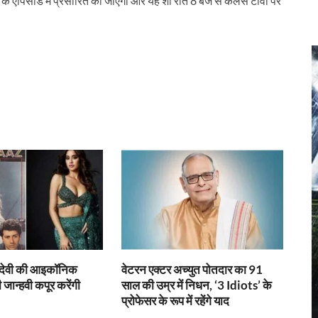
ज के एपिसोड में प्रसारित की जाएगी और यह शो रात 8 बजे से कलर्स टीवी पर
r
ीदेवी की आइकॉनिक
वेटरन एक्टर अच्युत पोतदार का 91
 जान्हवी कपूर करेंगी
साल की उम्र में निधन, ‘3 Idiots’ के
प्रोफेसर के रूप में रहेंगे याद