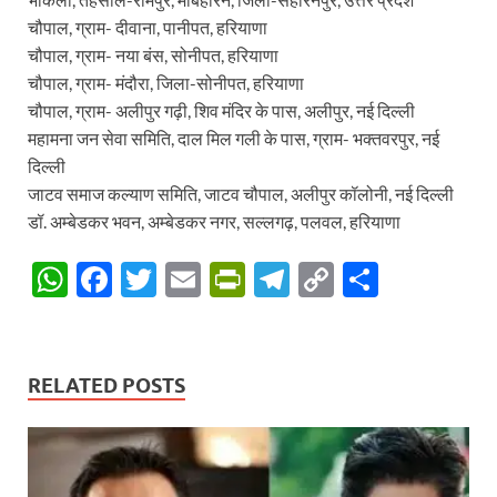
चौपाल, ग्राम- दीवाना, पानीपत, हरियाणा
चौपाल, ग्राम- नया बंस, सोनीपत, हरियाणा
चौपाल, ग्राम- मंदौरा, जिला-सोनीपत, हरियाणा
चौपाल, ग्राम- अलीपुर गढ़ी, शिव मंदिर के पास, अलीपुर, नई दिल्ली
महामना जन सेवा समिति, दाल मिल गली के पास, ग्राम- भक्तवरपुर, नई
दिल्ली
जाटव समाज कल्याण समिति, जाटव चौपाल, अलीपुर कॉलोनी, नई दिल्ली
डॉ. अम्बेडकर भवन, अम्बेडकर नगर, सल्लगढ़, पलवल, हरियाणा
W
F
T
E
P
T
C
S
h
ac
w
m
ri
el
o
h
at
e
itt
ail
nt
e
p
ar
s
b
er
Fr
gr
y
e
RELATED POSTS
A
o
ie
a
Li
p
o
n
m
n
p
k
dl
k