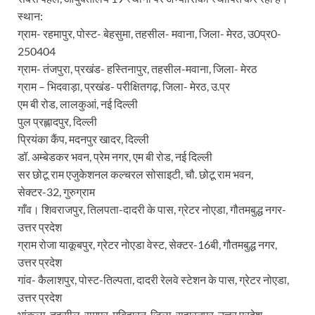
स्थान:
ग्राम- रहमापुर, पोस्ट- बेहसुमा, तहसील- मवाना, जिला- मेरठ, उ0प्र0-
250404
ग्राम- तंजपुरा, प्रखंड- हस्तिनापुर, तहसील-मवाना, जिला- मेरठ
ग्राम – भिदवाड़ा, प्रखंड- परीक्षितगढ़, जिला- मेरठ, उ.प्र
एम बी रोड, लालकुआं, नई दिल्ली
पुल प्रह्लादपुर, दिल्ली
प्रियंका कैंप, मदनपुर खादर, दिल्ली
डॉ. अम्बेडकर भवन, प्रेम नगर, एम बी रोड, नई दिल्ली
सर छोटू राम एजुकेशनल कल्चरल सोसाइटी, चौ. छोटू राम भवन,
सेक्टर-32, गुरुग्राम
गाँव। शिवराजपुर, तिलपता-दादरी के पास, ग्रेटर नोएडा, गौतमबुद्ध नगर-
उत्तर प्रदेश
ग्राम रोजा याकूबपुर, ग्रेटर नोएडा वेस्ट, सेक्टर-16बी, गौतमबुद्ध नगर,
उत्तर प्रदेश
गांव- कैलाशपुर, पोस्ट-तिल्पता, दादरी रेलवे स्टेशन के पास, ग्रेटर नोएडा,
उत्तर प्रदेश
भांकला, तहसील-रामपुर, मबिहारन, जिला-सहारनपुर, उत्तर प्रदेश