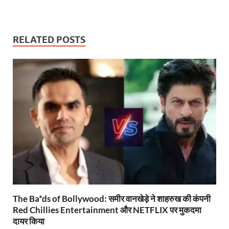
h
ac
w
m
ri
el
o
h
at
e
itt
ail
nt
e
p
ar
s
b
er
Fr
gr
y
e
RELATED POSTS
A
o
ie
a
Li
p
o
n
m
n
p
k
dl
k
y
The Ba*ds of Bollywood: समीर वानखेड़े ने शाहरुख की कंपनी
Red Chillies Entertainment और NETFLIX पर मुकदमा
दायर किया