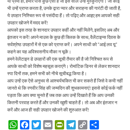
या प्रेमी हो, हमारे पास कुछ ऐसा है जो इस साल उन्हें मुस्कुराएगा। जो कोई
भी उन्हें प्राप्त करता है, उनके द्वारा प्यार और सराहना की गारंटी दी जाती है,
ये उपहार निश्चित रूप से पसंदीदा हैं। तो पढ़िए और आइए हम आपको सही
उपहार खोजने में मदद करें!
आपको इस तरह के शानदार उपहार कहीं और नहीं मिलेंगे, इसलिए अब और
इंतजार न करें! अपने माउस के कुछ ही क्लिक के साथ, वैलेंटाइन्स दिवस के
सर्वश्रेष्ठ उपहारों में से एक को प्राप्त करें। अपने साथी को “आई लव यू”
कहने का यह अविश्वसनीय मौका न चूकें।
हमने वेलेंटाइन डे उपहारों की एक सूची तैयार की है जो निश्चित रूप से
आपके साथी को विशेष महसूस कराएंगे। रोमांटिक डिनर से लेकर शानदार
स्पा दिनों तक, हमने सभी को नीचे सूचीबद्ध किया है।
आप उन्हें एक ऐसे अनुभव से आश्चर्यचकित भी कर सकते हैं जिसे वे कभी नहीं
जानते थे कि रणवीर सिंह की जन्मदिन की शुभकामनाएं! इससे कोई फर्क नहीं
पड़ता कि आप क्या चुनते हैं जब तक आप उन्हें दिखाते हैं कि आप उनकी
कितनी परवाह करते हैं और उनकी खुशी चाहते हैं। तो अब और इंतजार न
करें और आज ही सही उपहार खोजने की शुरुआत करें!
W
F
T
E
P
T
C
S