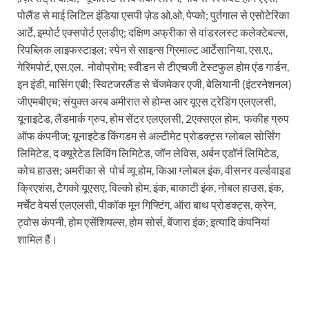
पोलैंड से माई लिटिल इंडिया एसपी ज़ेड ओ.ओ, पेप्को; पुर्तगाल से एसोटेरिका
आर्टे, इम्पोर्ट एक्सपोर्ट एलडीए; दक्षिण अफ्रीका से वांडरलस्ट कलेक्टेबल्स,
रिपब्लिक लाइफस्टाइल; स्पेन से साइन्स ग्रिमाल्ट आर्टेसानिया, एस.ए.,
गेरिमपोर्ट, एस.एल. नोवोप्रोम; स्वीडन से टीएचजी टेस्टफुल होम एंड गार्डन,
इन इंडी, मासिंग एबी; स्विटजरलैंड से चेंजमेकर एजी, बेलियानी (इंटरनेशनल)
जीएमबीएच; संयुक्त अरब अमीरात से होम्स आर यूएस ट्रेडिंग एलएलसी,
यूनाइटेड, लैंडमार्क ग्रुप, होम सेंटर एलएलसी, 2एक्सएल होम, फकीह ग्रुप
ऑफ कंपनीज; यूनाइटेड किंगडम से अल्टीमेट प्रोडक्ट्स ग्लोबल सोर्सिंग
लिमिटेड, द क्यूरेटेड लिविंग लिमिटेड, जॉन लेविस, अर्बन एडॉर्न लिमिटेड,
कोच हाउस; अमरीका से पोर्च व्यू होम, किआ ग्लोबल इंक, वीसनर वर्ल्डवाइड
क्रिएशंस, टैगको यूएसए, विल्को होम, इंक, बाकाटी इंक, नोबल हाउस, इंक,
मर्चेंट वेयर्स एलएलसी, पीकॉक मून गिफ्टिंग, ऑरा बाथ प्रोडक्ट्स, क्रेन,
ट्वोस कंपनी, होम एसेंशियल्स, होम सोर्स, बेंजारा इंक; इत्यादि कंपनियां
शामिल हैं।