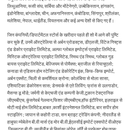
लिथुआनिया, रूसी संघ, सर्बिया और मोंटेनेग्रो, उज्बेकिस्तान, हांगकांग,
इंडोनेशिया, बांग्लादेश, चीन, अफगानिस्तान, कंबोडिया, सिंगापुर, श्रीलंका,
मलेशिया, नेपाल, थाईलैंड, वियतनाम और कई अन्य देशों से किए गए हैं।
जिन कंपनियों/डिपार्टमेंटल स्टोर्स के खरीदार पहले ही शो में आने की पुष्टि
कर चुके हैं, उनमें ऑस्ट्रेलिया से अर्बन प्रोडक्ट्स, डीएलजी, विंटेज गिफ्ट्स
एंड डेकोर प्राइवेट लिमिटेड, अल्फा ग्लोबल इम्पोर्ट्स प्राइवेट लिमिटेड,
मिस्टिक ऑस्ट्रेलिया प्राइवेट लिमिटेड, स्मिथ एंड स्मिथ, ग्लोबल गुड
बायस प्राइवेट लिमिटेड, बेल्जियम से पोमैक्स; ब्राजील से रियाचुएलो;
कनाडा से एडिसन होम स्टेजिंग एंड डेकोरेटिंग इंक, किफ-किफ इम्पोर्ट,
अर्बन एक्सेंट; चिली से कमर्शियल क्रोना; कोलंबिया से मोला सासा,
एशियाटिका डेकोरेशन सास; डेनमार्क से एते लिविंग; फ्रांस से उलगाडोर,
मैसन्स डू मोंडे; जर्मनी से केएचजी एंड कम्पनी केजी,टूकान टेक्ट्रानिक
जीएमबीएच, कुंसगेवर्ब गेलमान,फिशर जीएमबीएच,हॉफ इंटीरियर, इज़राइल से
मोटी माई होम लिमिटेड,बाबत ,कार्शी इंटरनेशनल लिमिटेड, बार सपीर होम
स्टाइलिंग ; जापान से कहोरी टाडा, सन ब्राइट ट्रेडिंग कंपनी; नीदरलैंड से
हाबुफा म्येबेलेन बी.वी मार्स एंड मोर बी.वी,ईएलसीई इम्पोर्ट एक्सपोर्ट वीओएफ
,ज़िल्सट्रा बी.वी; न्यूजीलैंड से बियांका लोरेन, नॉर्वे से परफेक्ट होम एएस;