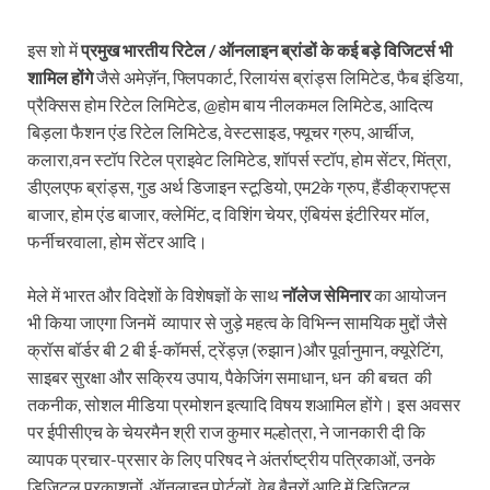
इस शो में
प्रमुख भारतीय रिटेल / ऑनलाइन ब्रांडों के कई बड़े विजिटर्स भी
शामिल होंगे
जैसे अमेज़ॅन, फ्लिपकार्ट, रिलायंस ब्रांड्स लिमिटेड, फैब इंडिया,
प्रैक्सिस होम रिटेल लिमिटेड, @होम बाय नीलकमल लिमिटेड, आदित्य
बिड़ला फैशन एंड रिटेल लिमिटेड, वेस्टसाइड, फ्यूचर ग्रुप, आर्चीज,
कलारा,वन स्टॉप रिटेल प्राइवेट लिमिटेड, शॉपर्स स्टॉप, होम सेंटर, मिंत्रा,
डीएलएफ ब्रांड्स, गुड अर्थ डिजाइन स्टूडियो, एम2के ग्रुप, हैंडीक्राफ्ट्स
बाजार, होम एंड बाजार, क्लेमिंट, द विशिंग चेयर, एंबियंस इंटीरियर मॉल,
फर्नीचरवाला, होम सेंटर आदि।
मेले में भारत और विदेशों के विशेषज्ञों के साथ
नॉलेज सेमिनार
का आयोजन
भी किया जाएगा जिनमें व्यापार से जुड़े महत्व के विभिन्न सामयिक मुद्दों जैसे
क्रॉस बॉर्डर बी 2 बी ई-कॉमर्स, ट्रेंड्ज़ (रुझान )और पूर्वानुमान, क्यूरेटिंग,
साइबर सुरक्षा और सक्रिय उपाय, पैकेजिंग समाधान, धन की बचत की
तकनीक, सोशल मीडिया प्रमोशन इत्यादि विषय शआमिल होंगे। इस अवसर
पर ईपीसीएच के चेयरमैन श्री राज कुमार मल्होत्रा, ने जानकारी दी कि
व्यापक प्रचार-प्रसार के लिए परिषद ने अंतर्राष्ट्रीय पत्रिकाओं, उनके
डिजिटल प्रकाशनों, ऑनलाइन पोर्टलों, वेब बैनरों आदि में डिजिटल