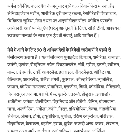
थर्मल स्कैनिंग, कलर बैज के अनुसार प्रवेश, अनिवार्य फेस मास्क, हैंड
सेनिटाइजेशन मशीन, शारीरिक दूरी बनाए रखना, रेसपिरेटरी शिष्टाचार,
चिकित्सा सुविधा, मेला स्थल पर आइसोलेशन सेंटर कोविड प्रवर्तन
अधिकारी, आरोग्य सेतु ऐप (घरेलू आगंतुकों के लिए), सीसीटीवी, आवश्यक
स्वच्छता मानकों के साथ एफ एंड बी सेवाएं, आदि शामिल हैं।
मेले में आने के लिए
90
से अधिक देशों के विदेशी खरीदारों ने पहले से
पंजीकरण
कराया है। यह पंजीकरण युनाइटेड किंगडम, अमेरिका, कनाडा,
जर्मनी, फ्रांस, रीयूनियन, स्पेन, स्विट्जरलैंड, नॉर्वे, ग्रीस, इटली, स्वीडन,
माल्टा, डेनमार्क, टर्की, आयरलैंड, इज़राइल, नीदरलैंड्स, ऑस्ट्रिया,
बेल्जियम, आयरलैंड, पोलैंड, हंगरी , पुर्तगाल, ऑस्ट्रेलिया, न्यूजीलैंड,
जापान, कोरिया गणराज्य, रोमानिया, ब्राजील, चिली, कोलंबिया, मैक्सिको,
निकारागुआ, पनामा, पराग्वे, पेरू, यूक्रेन, उरुग्वे, होंडुरास, इक्वाडोर,
अर्जेंटीना, जमैका, बोलीविया, त्रिनिदाद और टोबैगो , बेनिन, बोत्सवाना,
घाना, अल्जीरिया, अंगोला, कांगो, मिस्र, इथियोपिया, केन्या, नाइजीरिया,
सेनेगल, ओमान, टोगो, ट्यूनीशिया, युगांडा, दक्षिण अफ्रीका, मॉरीशस,
मोज़ाम्बिक, बेलारूस, बहरीन, इराक, कुवैत, सऊदी अरब, कतर , लेबनान,
संयुक्त अरब अमीरात, ईरान, स्लोवाकिया, अजरबैजान, जॉर्जिया,