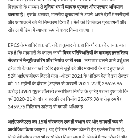
विज्ञापनों के माध्यम से
दुनिया भर में व्यापक प्रचार और प्रचार अभियान
चलाया है
। इसके अलावा, भारतीय दूतावासों ने अपने-अपने देशों में खरीदारों
और आयातकों को भी निमंत्रण दिया है। मेले को डिजिटल प्रकाशनों और
सोशल मीडिया में व्यापक रूप से कवर किया जाएगा ।
EPCS के महानिदेशक डॉ. राकेश कुमार ने कहा कि गौर करने लायक बात
यह है कि महामारी के कारण जन्मी
विषम परिस्थितियों के बावजूद हस्तशिल्प
सेक्टर ने मैन्यूफैक्चरिंग और निर्यात जारी रखा
।लगातार चलने वाले वर्चुअल
ट्रेड शो के कारण खरीददीर इससे जुड़े रहे और महामारी के बाद हुए पहले
52वें आईएचजीएफ दिल्ली मेला -ऑटम 2021 के भौतिक मेले ने इस सेक्टर
को 11 महीनों के दौरान (अप्रैल से फरवरी 2021-22 में)29626.96
करोड़ (3981 यूएस डॉलर्स) हस्तशिल्प निर्यात के ज़रिए प्राप्त हुआ जो कि
वर्ष 2020-21 के दौरान हस्तशिल्प निर्यात 25,679.98 करोड़ रुपये (
3459.75 मिलियन डॉलर) से काफी अधिक है।
आईएफजेएएस का
15
वां संस्करण एक ही स्थान पर और समवर्ती रूप से
आयोजित किया जाएगा
। यह इंडियन फैशन ज्वैलरी एंड एक्सेसरीज शो है,
जिसे ईपीसीएच द्वारा भी आयोजित किया जाता है, जिसमें फैशन ज्वैलरी और