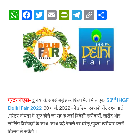
W
F
T
E
P
T
C
S
h
ac
w
m
ri
el
o
h
at
e
itt
ail
nt
e
p
ar
s
b
er
Fr
gr
y
e
A
o
ie
a
Li
p
o
n
m
n
p
k
dl
k
y
rd
ग्रेटर नोएडा-
दुनिया के सबसे बड़े हस्तशिल्प मेलों में से एक
53
IHGF
Delhi Fair 2022
30 मार्च
,
2022 को इंडिया एक्सपो सेंटर एवं मार्ट
,
ग्रेटर नोयडा में शुरु होने जा रहा है जहां विदेशी खरीदारों
,
खरीद और
सोर्सिंग विशेषज्ञों के साथ-साथ बड़े पैमाने पर घरेलू खुदरा खरीदार इसमें
हिस्सा ले सकेंगे ।