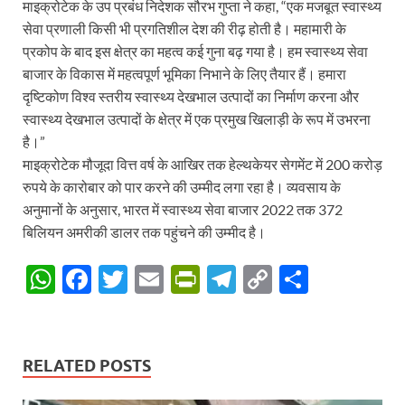
माइक्रोटेक के उप प्रबंध निदेशक सौरभ गुप्ता ने कहा, “एक मजबूत स्वास्थ्य
सेवा प्रणाली किसी भी प्रगतिशील देश की रीढ़ होती है। महामारी के
प्रकोप के बाद इस क्षेत्र का महत्व कई गुना बढ़ गया है। हम स्वास्थ्य सेवा
बाजार के विकास में महत्वपूर्ण भूमिका निभाने के लिए तैयार हैं। हमारा
दृष्टिकोण विश्व स्तरीय स्वास्थ्य देखभाल उत्पादों का निर्माण करना और
स्वास्थ्य देखभाल उत्पादों के क्षेत्र में एक प्रमुख खिलाड़ी के रूप में उभरना
है।”
माइक्रोटेक मौजूदा वित्त वर्ष के आखिर तक हेल्थकेयर सेगमेंट में 200 करोड़
रुपये के कारोबार को पार करने की उम्मीद लगा रहा है। व्यवसाय के
अनुमानों के अनुसार, भारत में स्वास्थ्य सेवा बाजार 2022 तक 372
बिलियन अमरीकी डालर तक पहुंचने की उम्मीद है।
W
F
T
E
P
T
C
S
h
ac
w
m
ri
el
o
h
at
e
itt
ail
nt
e
p
ar
s
b
er
Fr
gr
y
e
RELATED POSTS
A
o
ie
a
Li