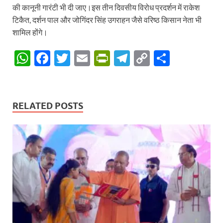
की कानूनी गारंटी भी दी जाए।इस तीन दिवसीय विरोध प्रदर्शन में राकेश
टिकैत, दर्शन पाल और जोगिंदर सिंह उगराहन जैसे वरिष्ठ किसान नेता भी
शामिल होंगे।
W
F
T
E
P
T
C
S
h
ac
w
m
ri
el
o
h
at
e
itt
ail
nt
e
p
ar
s
b
er
Fr
gr
y
e
RELATED POSTS
A
o
ie
a
Li
p
o
n
m
n
p
k
dl
k
y