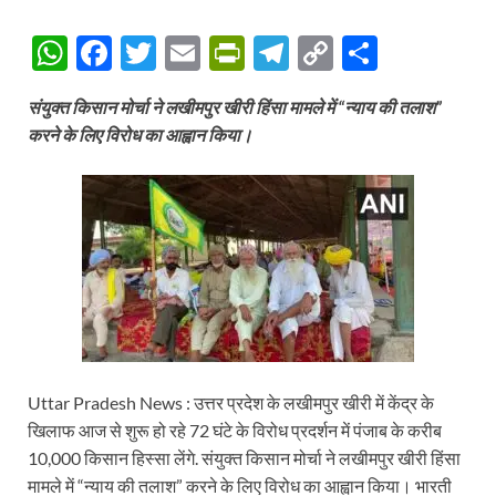
W
F
T
E
P
T
C
S
h
ac
w
m
ri
el
o
h
संयुक्त किसान मोर्चा ने लखीमपुर खीरी हिंसा मामले में “न्याय की तलाश”
at
e
itt
ail
nt
e
p
ar
करने के लिए विरोध का आह्वान किया।
s
b
er
Fr
gr
y
e
A
o
ie
a
Li
p
o
n
m
n
p
k
dl
k
y
Uttar Pradesh News : उत्तर प्रदेश के लखीमपुर खीरी में केंद्र के
खिलाफ आज से शुरू हो रहे 72 घंटे के विरोध प्रदर्शन में पंजाब के करीब
10,000 किसान हिस्सा लेंगे. संयुक्त किसान मोर्चा ने लखीमपुर खीरी हिंसा
मामले में “न्याय की तलाश” करने के लिए विरोध का आह्वान किया। भारती