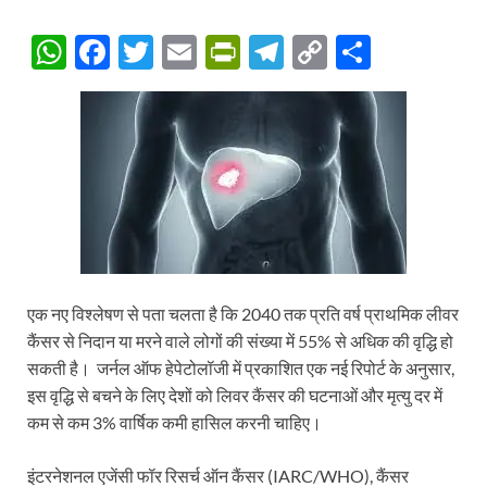
W
F
T
E
P
T
C
S
h
ac
w
m
ri
el
o
h
at
e
itt
ail
nt
e
p
ar
s
b
er
Fr
gr
y
e
A
o
ie
a
Li
p
o
n
m
n
p
k
dl
k
y
एक नए विश्लेषण से पता चलता है कि 2040 तक प्रति वर्ष प्राथमिक लीवर
कैंसर से निदान या मरने वाले लोगों की संख्या में 55% से अधिक की वृद्धि हो
सकती है। जर्नल ऑफ हेपेटोलॉजी में प्रकाशित एक नई रिपोर्ट के अनुसार,
इस वृद्धि से बचने के लिए देशों को लिवर कैंसर की घटनाओं और मृत्यु दर में
कम से कम 3% वार्षिक कमी हासिल करनी चाहिए।
इंटरनेशनल एजेंसी फॉर रिसर्च ऑन कैंसर (IARC/WHO), कैंसर