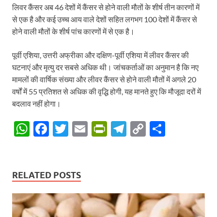
लिवर कैंसर अब 46 देशों में कैंसर से होने वाली मौतों के शीर्ष तीन कारणों में
से एक है और कई उच्च आय वाले देशों सहित लगभग 100 देशों में कैंसर से
होने वाली मौतों के शीर्ष पांच कारणों में से एक है।
पूर्वी एशिया, उत्तरी अफ्रीका और दक्षिण-पूर्वी एशिया में लीवर कैंसर की
घटनाएं और मृत्यु दर सबसे अधिक थी। जांचकर्ताओं का अनुमान है कि नए
मामलों की वार्षिक संख्या और लीवर कैंसर से होने वाली मौतों में अगले 20
वर्षों में 55 प्रतिशत से अधिक की वृद्धि होगी, यह मानते हुए कि मौजूदा दरों में
बदलाव नहीं होगा।
W
F
T
E
P
T
C
S
h
ac
w
m
ri
el
o
h
at
e
itt
ail
nt
e
p
ar
s
b
er
Fr
gr
y
e
RELATED POSTS
A
o
ie
a
Li
p
o
n
m
n