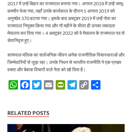
2017 में उन्हें बिहार का राज्यपाल बनाया गया। अगस्त 2018 में उन्हें जम्मू-
कश्मीर भेजा गया, जहाँ उनके कार्यकाल के दौरान 5 अगस्त 2019 को
अनुच्छेद 370 हटाया गया। इसके बाद अक्टूबर 2019 में उन्हें गोवा का
राज्यपाल नियुक्त किया गया और नौ महीने के भीतर ही उनका तबादला
मेघालय कर दिया गया। 4 अक्टूबर 2022 को वे मेघालय के राज्यपाल पद से
सेवानिवृत्त हुए।
सत्यपाल मलिक का सार्वजनिक जीवन अनेक राजनीतिक विचारधाराओं और
जिम्मेदारियों से जुड़ा रहा। उनके निधन से भारतीय राजनीति ने एक प्रखर
वक्ता और बेबाक विचारों वाले नेता को खो दिया है।
W
F
T
E
P
T
C
S
h
ac
w
m
ri
el
o
h
at
e
itt
ail
nt
e
p
ar
s
b
er
Fr
gr
y
e
RELATED POSTS
A
o
ie
a
Li
p
o
n
m
n