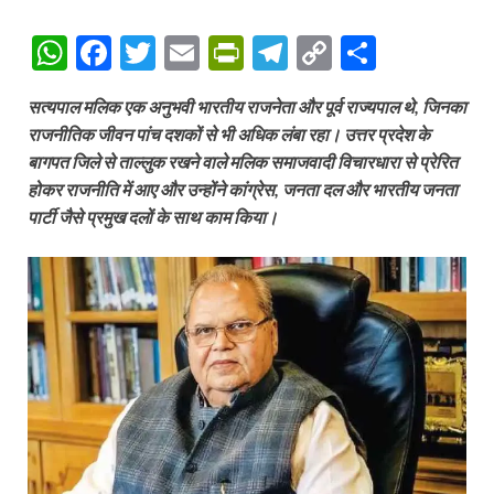
W
F
T
E
P
T
C
S
h
ac
w
m
ri
el
o
h
सत्यपाल मलिक एक अनुभवी भारतीय राजनेता और पूर्व राज्यपाल थे, जिनका
at
e
itt
ail
nt
e
p
ar
राजनीतिक जीवन पांच दशकों से भी अधिक लंबा रहा। उत्तर प्रदेश के
s
b
er
Fr
gr
y
e
बागपत जिले से ताल्लुक रखने वाले मलिक समाजवादी विचारधारा से प्रेरित
A
o
ie
a
Li
होकर राजनीति में आए और उन्होंने कांग्रेस, जनता दल और भारतीय जनता
पार्टी जैसे प्रमुख दलों के साथ काम किया।
p
o
n
m
n
p
k
dl
k
y