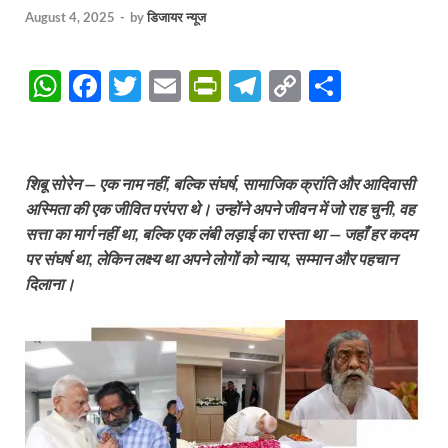
August 4, 2025
-
by
डिजायर न्यूज
W
F
T
E
P
T
C
S
h
ac
w
m
ri
el
o
h
at
e
itt
ail
nt
e
p
ar
s
b
er
Fr
gr
y
e
शिबू सोरेन — एक नाम नहीं, बल्कि संघर्ष, सामाजिक क्रांति और आदिवासी
A
o
ie
a
Li
अस्मिता की एक जीवित परंपरा थे। उन्होंने अपने जीवन में जो राह चुनी, वह
सत्ता का मार्ग नहीं था, बल्कि एक लंबी लड़ाई का रास्ता था — जहाँ हर कदम
p
o
n
m
n
पर संघर्ष था, लेकिन लक्ष्य था अपने लोगों को न्याय, सम्मान और पहचान
p
k
dl
k
दिलाना।
y