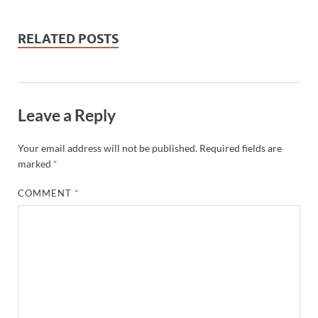
at
e
itt
ail
nt
e
p
ar
s
b
er
Fr
gr
y
e
RELATED POSTS
A
o
ie
a
Li
p
o
n
m
n
p
k
dl
k
Leave a Reply
y
Your email address will not be published.
Required fields are
marked
*
COMMENT
*