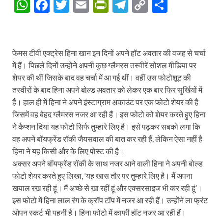
W
F
T
E
P
T
C
S
h
ac
w
m
ri
el
o
h
at
e
itt
ail
nt
e
p
ar
s
b
er
Fr
gr
y
e
फेमस टीवी एक्ट्रेस हिना खान इन दिनों अपने हॉट अवतार की वजह से चर्चा
A
o
ie
a
Li
में हैं। पिछले दिनों उन्होंने अपनी कुछ ग्लैमरस तस्वीरें सोशल मीडिया पर
शेयर की थीं जिसके बाद वह चर्चा में आ गई थीं। वहीं उस फोटोशूट की
p
o
n
m
n
तस्वीरों के बाद हिना अपने बोल्ड अवतार को लेकर एक बार फिर सुर्खियों में
p
k
dl
k
हैं। हाल ही में हिना ने अपने इंस्टाग्राम अकाउंट पर एक फोटो शेयर की है
y
जिसमें वह बेहद ग्लैमरस नजर आ रही हैं। इस फोटो को शेयर करते हुए हिना
ने कैप्शन दिया यह फोटो सिर्फ तुम्हारे लिए है। इसे पढ़कर सबको लगा कि
वह अपने बॉयफ्रेंड रॉकी जैयसवाल की बात कर रही हैं, लेकिन ऐसा नहीं है
हिना ने यह किसी और के लिए पोस्ट की है।
अक्सर अपने बॉयफ्रेंड रॉकी के साथ नजर आने वाली हिना ने अपनी बोल्ड
फोटो शेयर करते हुए लिखा, ‘यह खास तौर पर तुम्हारे लिए है। मैं अपना
खयाल रख रही हूं। मैं अच्छे से खा रहीं हूं और एक्सरसाइज भी कर रही हूं’।
इस फोटो में हिना लाल रंग के क्रॉप टॉप में नजर आ रही हैं। उन्होंने ला फ्रंट
ओपन स्कर्ट भी पहनी है। हिना फोटो में काफी हॉट नजर आ रही हैं।