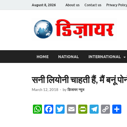
August 8, 2026
About us
Contact us
Privacy Polic
Des
HOME
NATIONAL
INTERNATIONAL
सनी लियोनी चाहती हैं, मैं बनूं पोर
March 12, 2018
-
by
डिजायर न्यूज
W
F
T
E
P
T
C
S
h
ac
w
m
ri
el
o
h