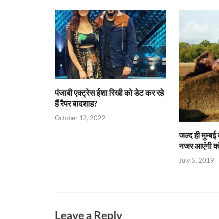
A
o
ie
a
Li
p
o
n
m
n
p
k
dl
k
y
पंजाबी एक्ट्रेस ईशा रिखी को डेट कर रहे
हैं रैपर बादशाह?
October 12, 2022
जल्द ही मुम्ब
नजर आएंगी क
July 5, 2019
Leave a Reply