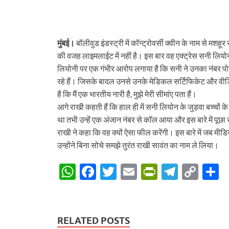
at
e
itt
ail
nt
e
p
a
s
b
er
Fr
gr
y
e
A
o
ie
a
Li
मुंबई।
बॉलीवुड इंडस्ट्री में कॉन्ट्रोवर्सी क्वीन के नाम से मशह
p
o
n
m
n
की वजह लाइमलाईट में नहीं है। इस बार वह एक्ट्रेस सनी लियोन 
p
k
dl
k
लियोनी पर एक गंभीर आरोप लगाया है कि सनी ने उनका नंबर पोर्
y
रहे हैं। जिसके बादल उनसे उनके मेडिकल सर्टिफिकेट और वीडियोज
है कि मैं एक भारतीय नारी है, मुझे मेरी सीमांए पता हैं।
आगे राखी कहती हैं कि हाल ही में सनी लियोन के जुड़वा बच्चों 
था तभी उन्हें एक अंजान नंबर से कॉल आया और इस बारे में पूछ
राखी ने कहा कि वह क्यों ऐसा फील करेंगी। इस बारे में जब मीडिय
उन्होंने बिना सोचे समझे तुरंत राखी सावंत का नाम ले लिया।
W
F
T
E
P
T
C
S
h
ac
w
m
ri
el
o
h
at
e
itt
ail
nt
e
p
a
s
b
er
Fr
gr
y
e
RELATED POSTS